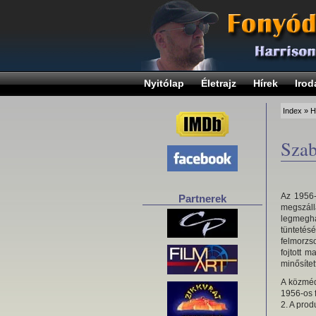
Nyitólap
Életrajz
Hírek
Irod
Index
»
H
Szab
Az 1956-
Partnerek
megszáll
legmegh
tünteté
felmorzs
fojtott 
minősítet
A közméd
1956-os f
2. A prod