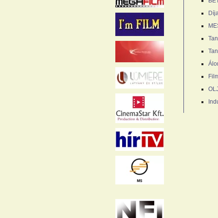
BE
Díj
ME
Tan
Tan
Álo
Fil
OLJ
Ind