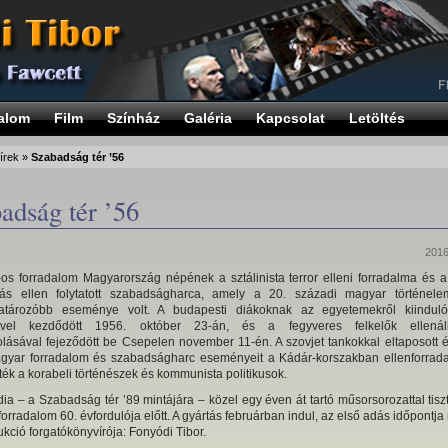
alom
Film
Színház
Galéria
Kapcsolat
Letöltés
írek
»
Szabadság tér ’56
adság tér ’56
2016
os forradalom Magyarország népének a sztálinista terror elleni forradalma és a
ás ellen folytatott szabadságharca, amely a 20. századi magyar történele
atározóbb eseménye volt. A budapesti diákoknak az egyetemekről kiindul
sével kezdődött 1956. október 23-án, és a fegyveres felkelők ellenál
olásával fejeződött be Csepelen november 11-én. A szovjet tankokkal eltaposott 
magyar forradalom és szabadságharc eseményeit a Kádár-korszakban ellenforra
ték a korabeli történészek és kommunista politikusok.
ia – a Szabadság tér ’89 mintájára – közel egy éven át tartó műsorsorozattal tisz
orradalom 60. évfordulója előtt. A gyártás februárban indul, az első adás időpontja
ukció forgatókönyvírója: Fonyódi Tibor.