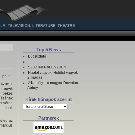
Top 5 News
Búcsúztató
SZŰZ INFRAFÉNYBEN
Naptól vagyok, Holdtól vagyok
. jan. 21.
2. kiadás
A Kastély – a magyar Downton
 szovjet
Abbey
m egyik
ó békés
lásának
Hírek hónapok szerint
és vérbe
Hírek
dalomnak
hónapok
szerint
Partnerek
teleg az
 március