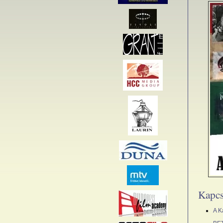
Kapcs
A K