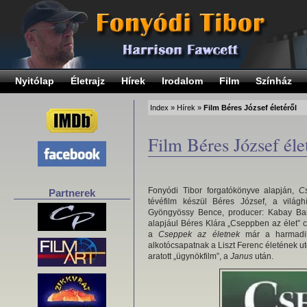
Nyitólap
Életrajz
Hírek
Irodalom
Film
Színház
Index
»
Hírek
»
Film Béres József életéről
Film Béres József éle
Fonyódi Tibor forgatókönyve alapján,
C
Partnerek
tévéfilm készül Béres József, a világ
Gyöngyössy Bence, producer: Kabay Barn
alapjául Béres Klára „Cseppben az élet” c
a
Cseppek az életnek
már a harmadik
alkotócsapatnak a Liszt Ferenc életének ut
aratott „ügynökfilm”, a
Janus
után.