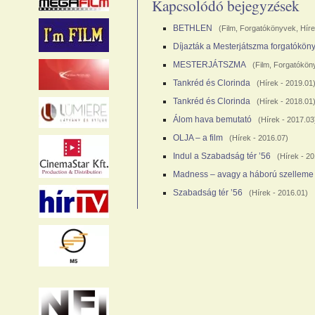
Kapcsolódó bejegyzések
BETHLEN
(
Film
,
Forgatókönyvek
,
Hír
Díjazták a Mesterjátszma forgatókön
MESTERJÁTSZMA
(
Film
,
Forgatókön
Tankréd és Clorinda
(
Hírek
- 2019.01
Tankréd és Clorinda
(
Hírek
- 2018.01
Álom hava bemutató
(
Hírek
- 2017.03
OLJA – a film
(
Hírek
- 2016.07)
Indul a Szabadság tér ’56
(
Hírek
- 20
Madness – avagy a háború szelleme
Szabadság tér ’56
(
Hírek
- 2016.01)