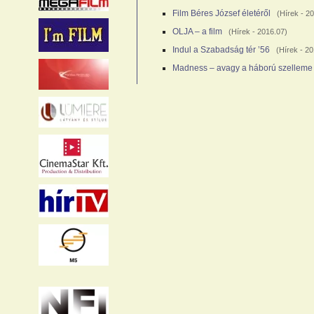
Film Béres József életéről
(
Hírek
- 20
OLJA – a film
(
Hírek
- 2016.07)
Indul a Szabadság tér ’56
(
Hírek
- 20
Madness – avagy a háború szelleme