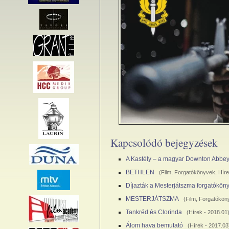
Kapcsolódó bejegyzések
A Kastély – a magyar Downton Abbe
BETHLEN
(
Film
,
Forgatókönyvek
,
Hír
Díjazták a Mesterjátszma forgatókön
MESTERJÁTSZMA
(
Film
,
Forgatókön
Tankréd és Clorinda
(
Hírek
- 2018.01
Álom hava bemutató
(
Hírek
- 2017.03