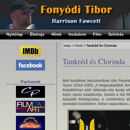
Nyitólap
Életrajz
Hírek
Irodalom
Film
Színház
Index
»
Hírek
»
Tankréd és Clorinda
Tankréd és Clorinda
Mint korábban beszámoltunk róla Fonyódi
Partnerek
Tasso (1544-1595) „A megszabadított Jer
forgatókönyv első változata már tavaly elk
teljes eposz adaptációja, hanem a mű XI
legújabb feldolgozása; a cselekmény d
derekától kezdődően, illetve napjainkban,