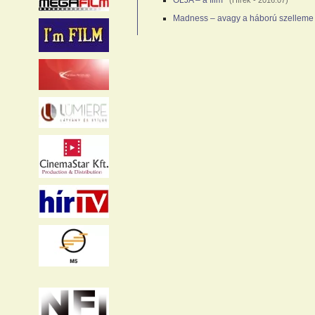
OLJA – a film
(
Hírek
- 2016.07)
Madness – avagy a háború szelleme