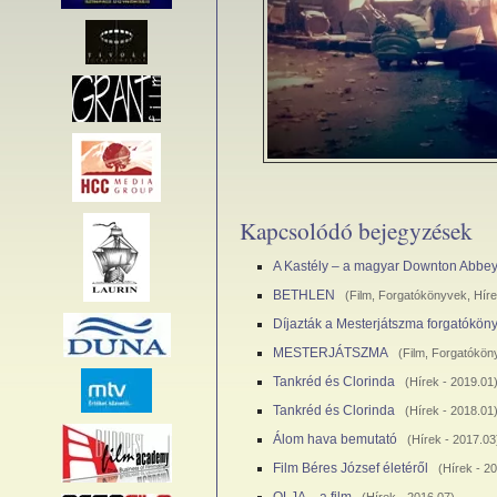
Kapcsolódó bejegyzések
A Kastély – a magyar Downton Abbe
BETHLEN
(
Film
,
Forgatókönyvek
,
Hír
Díjazták a Mesterjátszma forgatókön
MESTERJÁTSZMA
(
Film
,
Forgatókön
Tankréd és Clorinda
(
Hírek
- 2019.01
Tankréd és Clorinda
(
Hírek
- 2018.01
Álom hava bemutató
(
Hírek
- 2017.03
Film Béres József életéről
(
Hírek
- 20