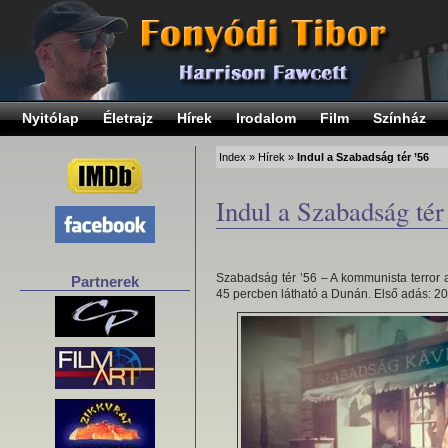
Nyitólap
Életrajz
Hírek
Irodalom
Film
Színház
Index
»
Hírek
»
Indul a Szabadság tér ’56
Indul a Szabadság tér
Szabadság tér ’56 – A kommunista terror 
Partnerek
45 percben látható a Dunán. Első adás: 20