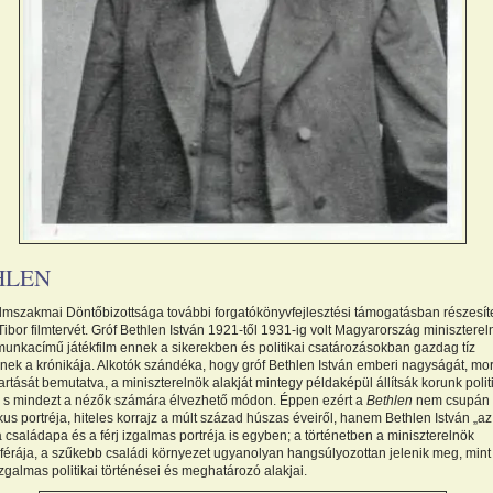
HLEN
ilmszakmai Döntőbizottsága további forgatókönyvfejlesztési támogatásban részesít
ibor filmtervét. Gróf Bethlen István 1921-től 1931-ig volt Magyarország miniszterel
unkacímű játékfilm ennek a sikerekben és politikai csatározásokban gazdag tíz
nek a krónikája. Alkotók szándéka, hogy gróf Bethlen István emberi nagyságát, mor
tartását bemutatva, a miniszterelnök alakját mintegy példaképül állítsák korunk polit
 s mindezt a nézők számára élvezhető módon. Éppen ezért a
Bethlen
nem csupán
ikus portréja, hiteles korrajz a múlt század húszas éveiről, hanem Bethlen István „az
 családapa és a férj izgalmas portréja is egyben; a történetben a miniszterelnök
érája, a szűkebb családi környezet ugyanolyan hangsúlyozottan jelenik meg, mint
zgalmas politikai történései és meghatározó alakjai.