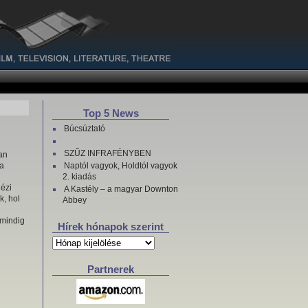
Top 5 News
Búcsúztató
SZŰZ INFRAFÉNYBEN
an
ra
Naptól vagyok, Holdtól vagyok
2. kiadás
dézi
A Kastély – a magyar Downton
k, hol
Abbey
 mindig
Hírek hónapok szerint
Hírek
hónapok
szerint
Partnerek