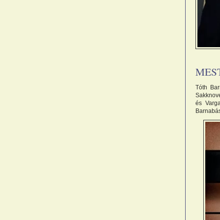
MES
Tóth Bar
Sakknovel
és Varga
Barnabás