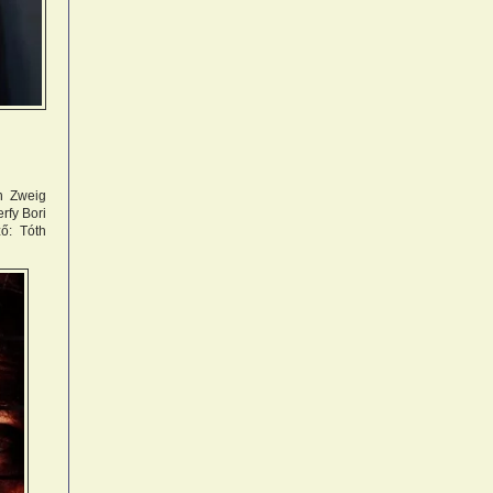
an Zweig
rfy Bori
ő: Tóth