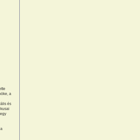
ette
nöke, a
ális és
ikusai
 egy
 a