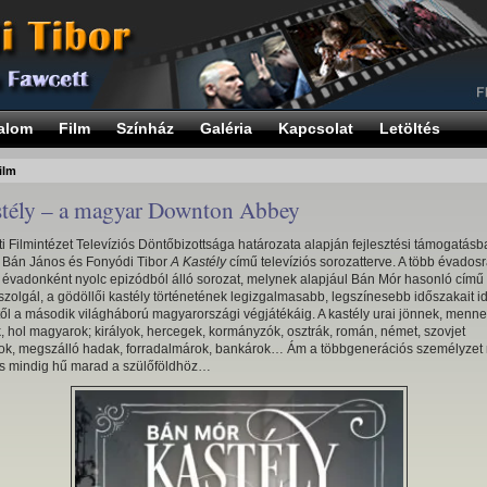
alom
Film
Színház
Galéria
Kapcsolat
Letöltés
ilm
tély – a magyar Downton Abbey
 Filmintézet Televíziós Döntőbizottsága határozata alapján fejlesztési támogatásb
t Bán János és Fonyódi Tibor
A Kastély
című televíziós sorozatterve. A több évados
t, évadonként nyolc epizódból álló sorozat, melynek alapjául Bán Mór hasonló című
zolgál, a gödöllői kastély történetének legizgalmasabb, legszínesebb időszakait i
ől a második világháború magyarországi végjátékáig. A kastély urai jönnek, menne
, hol magyarok; királyok, hercegek, kormányzók, osztrák, román, német, szovjet
ok, megszálló hadak, forradalmárok, bankárok… Ám a többgenerációs személyzet
s mindig hű marad a szülőföldhöz…