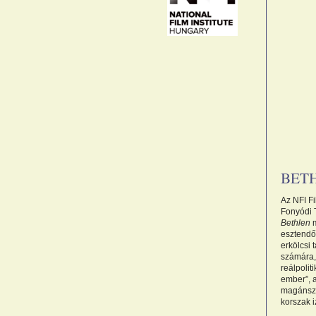
BET
Az NFI F
Fonyódi T
Bethlen
m
esztendő
erkölcsi 
számára,
reálpolit
ember”, a
magánszf
korszak i