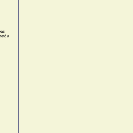
bás
hető a