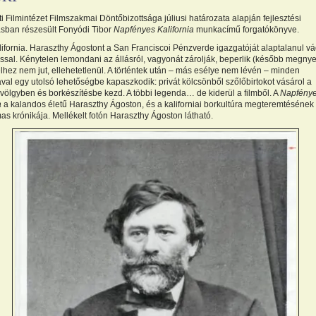
 Filmintézet Filmszakmai Döntőbizottsága júliusi határozata alapján fejlesztési
sban részesült Fonyódi Tibor
Napfényes Kalifornia
munkacímű forgatókönyve.
ifornia. Haraszthy Ágostont a San Franciscoi Pénzverde igazgatóját alaptalanul vá
ssal. Kénytelen lemondani az állásról, vagyonát zárolják, beperlik (később megnye
telhez nem jut, ellehetetlenül. A történtek után – más esélye nem lévén – minden
val egy utolsó lehetőségbe kapaszkodik: privát kölcsönből szőlőbirtokot vásárol a
ölgyben és borkészítésbe kezd. A többi legenda… de kiderül a filmből. A
Napfény
a
a kalandos életű Haraszthy Ágoston, és a kaliforniai borkultúra megteremtésének 
as krónikája. Mellékelt fotón Haraszthy Ágoston látható.