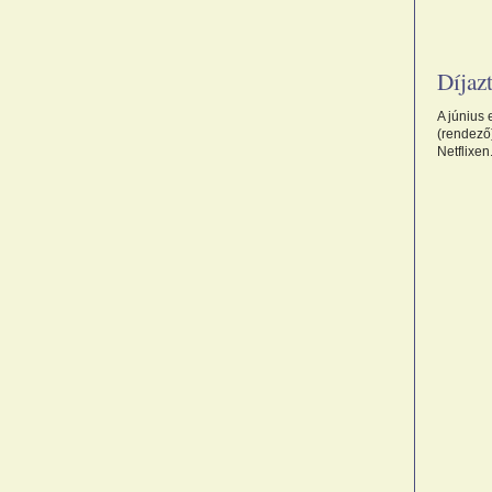
Díjaz
A június
(rendező
Netflixen