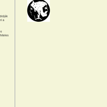
dolják
ri a
es
hiteles