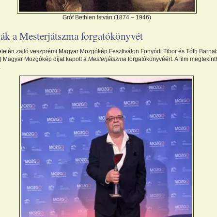
Gróf Bethlen István (1874 – 1946)
ták a Mesterjátszma forgatókönyvét
 elején zajló veszprémi Magyar Mozgókép Fesztiválon Fonyódi Tibor és Tóth Barna
) Magyar Mozgókép díjat kapott a
Mesterjátszma
forgatókönyvéért. A film megtekint
.