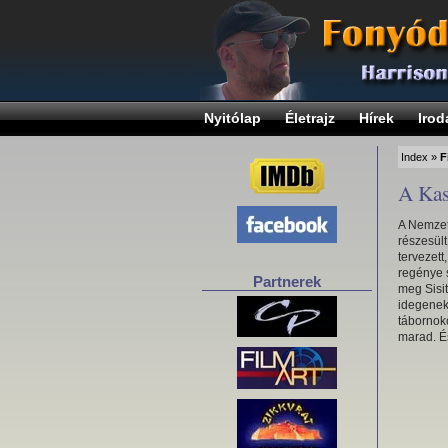
Nyitólap
Életrajz
Hírek
Irod
Index
»
F
A Kas
A Nemzeti
részesül
tervezet
regénye s
Partnerek
meg Sisit
idegenek
tábornok
marad. É