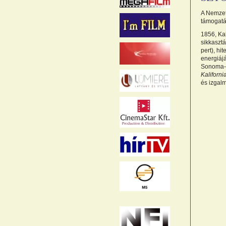
A Nemzeti
támogatá
1856, Kal
sikkasztá
pert), hi
energiájá
Sonoma-v
Kaliforni
és izgalm