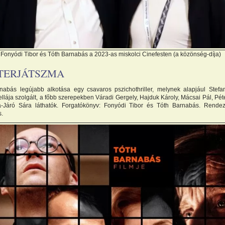
Fonyódi Tibor és Tóth Barnabás a 2023-as miskolci Cinefesten (a közönség-díja)
TERJÁTSZMA
nabás legújabb alkotása egy csavaros pszichothriller, melynek alapjául Stef
lája szolgált, a főbb szerepekben Váradi Gergely, Hajduk Károly, Mácsai Pál, Péte
-Járó Sára láthatók. Forgatókönyv: Fonyódi Tibor és Tóth Barnabás. Rendez
.