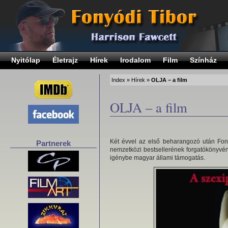
Nyitólap
Életrajz
Hírek
Irodalom
Film
Színház
Index
»
Hírek
»
OLJA – a film
OLJA – a film
Két évvel az első beharangozó után Fon
Partnerek
nemzetközi bestsellerének forgatókönyvén
igénybe magyar állami támogatás.