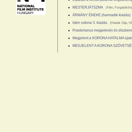
MESTERJÁTSZMA
(
Film
,
Forgatókön
ÁRMÁNY ÉNEKE (harmadik kiadás)
Isten ostorai 3. kiadás
(
Hadak Útja
,
Hí
Praetorianus megjelenés és díszbem
Megjelent a KORONA HATALMA újab
MEGJELENT A KORONA SZÖVETS