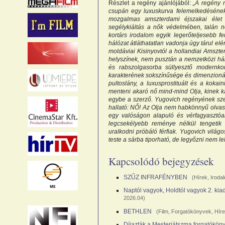
Részlet a regény ajánlójából:
„A regény 
csupán egy luxuskurva felemelkedésének 
mozgalmas amszterdami éjszakai élet 
segélykiáltás a nők védelmében, talán n
kortárs irodalom egyik legerőteljesebb f
hálózat átláthatatlan vadonja úgy tárul el
moldáviai Kisinyovtól a hollandiai Amszt
helyszínek, nem pusztán a nemzetközi há
és rabszolgasorba süllyesztő modernko
karakterének sokszínűsége és dimenzionálts
pultoslány, a luxusprostituált és a kokai
menteni akaró nő mind-mind Olja, kinek ka
egybe a szerző. Yugovich regényének szer
hallató: NŐ! Az Olja nem habkönnyű olvas
egy valóságon alapuló és vérfagyasztóan
legcsekélyebb reménye nélkül tengetik 
uralkodni próbáló férfiak. Yugovich vilá
teste a sárba tiporható, de legyőzni nem le
Kapcsolódó bejegyzések
SZŰZ INFRAFÉNYBEN
(
Hírek
,
Iroda
Naptól vagyok, Holdtól vagyok 2. kia
2026.04)
BETHLEN
(
Film
,
Forgatókönyvek
,
Hír
Díjazták a Mesterjátszma forgatókön