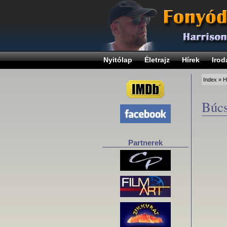
Nyitólap
Életrajz
Hírek
Irod
Index
»
H
Búcs
Partnerek