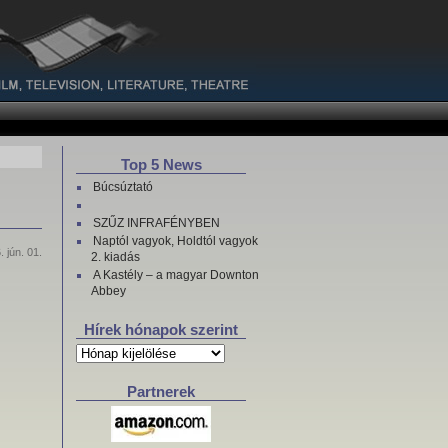
Top 5 News
Búcsúztató
SZŰZ INFRAFÉNYBEN
Naptól vagyok, Holdtól vagyok
. jún. 01.
2. kiadás
A Kastély – a magyar Downton
Abbey
Hírek hónapok szerint
Hírek
hónapok
szerint
Partnerek