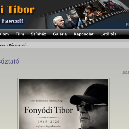
alom
Film
Színház
Galéria
Kapcsolat
Letöltés
írek
»
Búcsúztató
úztató
2026