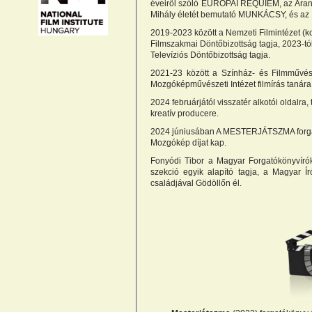
éveiről szóló EURÓPAI REQUIEM, az Arany 
Mihály életét bemutató MUNKÁCSY, és az 15
2019-2023 között a Nemzeti Filmintézet (ko
Filmszakmai Döntőbizottság tagja, 2023-tól
Televíziós Döntőbizottság tagja.
2021-23 között a Színház- és Filmművé
Mozgóképművészeti Intézet filmírás tanára
2024 februárjától visszatér alkotói oldalra
kreatív producere.
2024 júniusában A MESTERJÁTSZMA forgat
Mozgókép díjat kap.
Fonyódi Tibor a Magyar Forgatókönyvíró
szekció egyik alapító tagja, a Magyar Í
családjával Gödöllőn él.