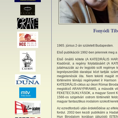
Fonyódi Tib
1965. június 2-án született Budapesten.
Első publikációi 1992-ben jelennek meg
Első önálló kötete (A KATEDRÁLIS HAR
Kiadónál, a regény folytatásáért (A K
jutalmazzák az év legjobb scifi regénye 
legnépszerűbb darabjai közt tartják szá
megjelenésük óta. Nem tekinti magát main
történelmi témájú regényeket ír Harrison
KATEDRÁLIS-ciklus az ókori Római Birodal
megidéző ARANYPIRAMIS, a második vilá
FEKETECSUKLYÁSOK, a magyar Szent Kor
1566-os szigetvári ostrom történetét f
magyar fantasztikus irodalom szokott keret
Az ezredforduló után érdeklődése az elfele
fordul. 2002-ben kezdi publikálni a Hadak
Hun Birodalom korában játszódó ISTEN