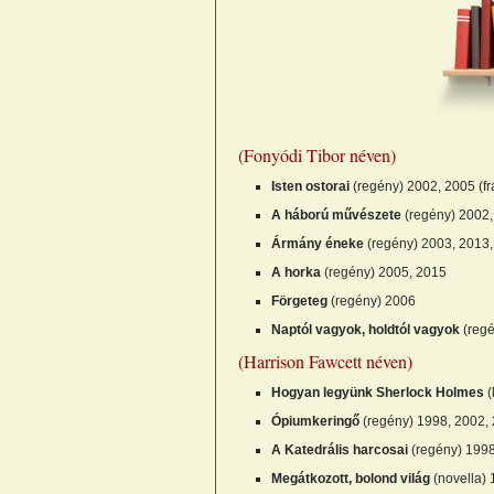
(Fonyódi Tibor néven)
Isten ostorai
(regény) 2002, 2005 (fr
A háború művészete
(regény) 2002,
Ármány éneke
(regény) 2003, 2013
A horka
(regény) 2005, 2015
Förgeteg
(regény) 2006
Naptól vagyok, holdtól vagyok
(regé
(Harrison Fawcett néven)
Hogyan legyünk Sherlock Holmes
(
Ópiumkeringő
(regény) 1998, 2002, 
A Katedrális harcosai
(regény) 1998
Megátkozott, bolond világ
(novella) 