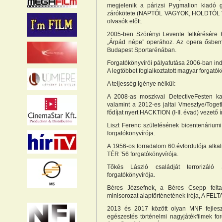
megjelenik a párizsi Pygmalion kiadó 
zárókötete (NAPTÓL VAGYOK, HOLDTÓL VAGY
olvasók előtt.
2005-ben Szörényi Levente felkérésér
„Árpád népe” operához. Az opera ősbem
Budapest Sportarénában.
Forgatókönyvírói pályafutása 2006-ban indu
A legtöbbet foglalkoztatott magyar forgatók
A teljesség igénye nélkül:
A 2008-as moszkvai DetectiveFesten k
valamint a 2012-es jaltai Vmesztye/Toget
fődíjat nyert HACKTION (I-II. évad) vezető í
Liszt Ferenc születésének bicentenáriu
forgatókönyvírója.
A 1956-os forradalom 60.évfordulója alk
TÉR ’56 forgatókönyvírója.
Tőkés László családját terrorizáló 
forgatókönyvírója.
Béres Józsefnek, a Béres Csepp felt
minisorozat alaptörténetének írója, A FELT
2013 és 2017 között olyan MNF fejleszt
egészestés történelmi nagyjátékfilmek for