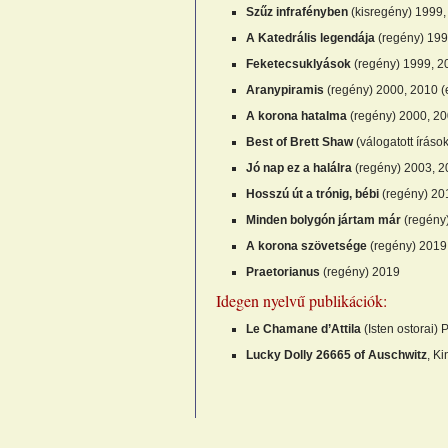
Szűz infrafényben
(kisregény) 1999,
A Katedrális legendája
(regény) 199
Feketecsuklyások
(regény) 1999, 2
Aranypiramis
(regény) 2000, 2010 (
A korona hatalma
(regény) 2000, 20
Best of Brett Shaw
(válogatott íráso
Jó nap ez a halálra
(regény) 2003, 2
Hosszú út a trónig, bébi
(regény) 20
Minden bolygón jártam már
(regény
A korona szövetsége
(regény) 2019
Praetorianus
(regény) 2019
Idegen nyelvű publikációk:
Le Chamane d’Attila
(Isten ostorai) 
Lucky Dolly 26665 of Auschwitz
, Ki