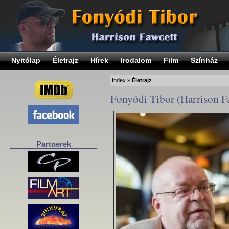
Nyitólap
Életrajz
Hírek
Irodalom
Film
Színház
Index
»
Életrajz
Fonyódi Tibor (Harrison Faw
Partnerek