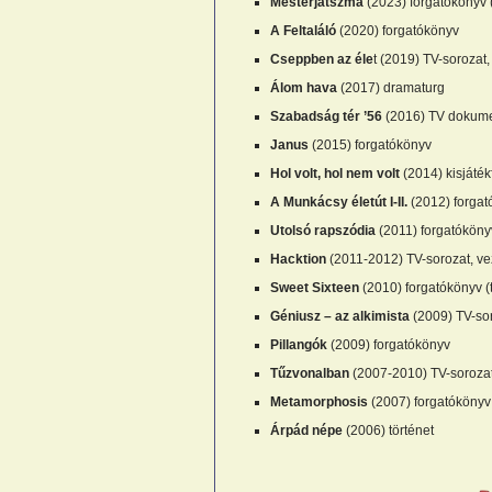
Mesterjátszma
(2023) forgatókönyv 
A Feltaláló
(2020) forgatókönyv
Cseppben az éle
t (2019) TV-sorozat,
Álom hava
(2017) dramaturg
Szabadság tér ’56
(2016) TV dokumen
Janus
(2015) forgatókönyv
Hol volt, hol nem volt
(2014) kisjáték
A Munkácsy életút I-II.
(2012) forgat
Utolsó rapszódia
(2011) forgatóköny
Hacktion
(2011-2012) TV-sorozat, vez
Sweet Sixteen
(2010) forgatókönyv (
Géniusz – az alkimista
(2009) TV-sor
Pillangók
(2009) forgatókönyv
Tűzvonalban
(2007-2010) TV-sorozat,
Metamorphosis
(2007) forgatókönyv
Árpád népe
(2006) történet