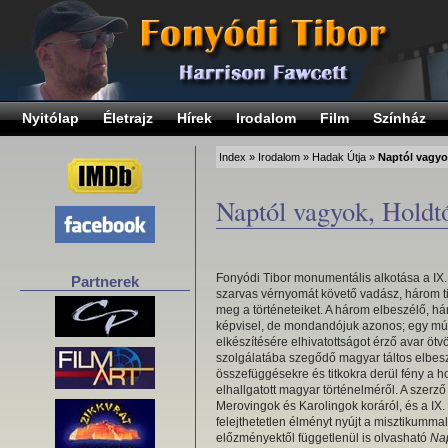
Nyitólap
Életrajz
Hírek
Irodalom
Film
Színház
Index
»
Irodalom
»
Hadak Útja
»
Naptól vagyo
Naptól vagyok, Holdtó
Fonyódi Tibor monumentális alkotása a IX.
Partnerek
szarvas vérnyomát követő vadász, három tito
meg a történeteiket. A három elbeszélő, há
képvisel, de mondandójuk azonos; egy múl
elkészítésére elhivatottságot érző avar ötvö
szolgálatába szegődő magyar táltos elbes
összefüggésekre és titkokra derül fény a h
elhallgatott magyar történelméről. A szerző
Merovingok és Karolingok koráról, és a IX.
felejthetetlen élményt nyújt a misztikumma
előzményektől függetlenül is olvasható
Nap