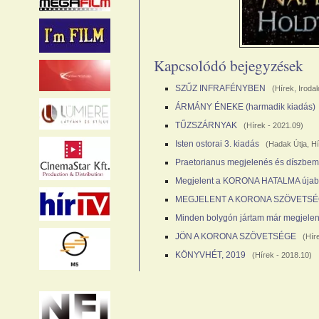
Kapcsolódó bejegyzések
SZŰZ INFRAFÉNYBEN
(
Hírek
,
Iroda
ÁRMÁNY ÉNEKE (harmadik kiadás)
TŰZSZÁRNYAK
(
Hírek
- 2021.09)
Isten ostorai 3. kiadás
(
Hadak Útja
,
Hí
Praetorianus megjelenés és díszbem
Megjelent a KORONA HATALMA újab
MEGJELENT A KORONA SZÖVETS
Minden bolygón jártam már megjele
JÖN A KORONA SZÖVETSÉGE
(
Hír
KÖNYVHÉT, 2019
(
Hírek
- 2018.10)