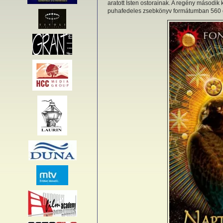
aratott Isten ostorainak. A regény másodi
puhafedeles zsebkönyv formátumban 560 o