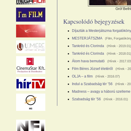
Gróf Beth
Kapcsolódó bejegyzések
Díjazták a Mesterjátszma forgatókön
MESTERJÁTSZMA
(
Film
,
Forgatókön
Tankréd és Clorinda
(
Hírek
- 2019.01
Tankréd és Clorinda
(
Hírek
- 2018.01
Álom hava bemutató
(
Hírek
- 2017.03
Film Béres József életéről
(
Hírek
- 20
OLJA – a film
(
Hírek
- 2016.07)
Indul a Szabadság tér ’56
(
Hírek
- 20
Madness – avagy a háború szelleme
Szabadság tér ’56
(
Hírek
- 2016.01)