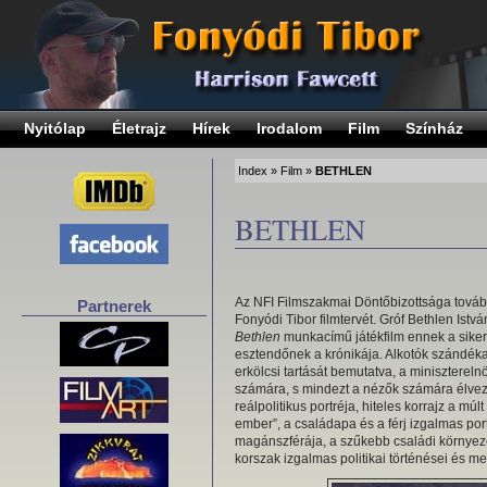
Nyitólap
Életrajz
Hírek
Irodalom
Film
Színház
Index
»
Film
»
BETHLEN
BETHLEN
Az NFI Filmszakmai Döntőbizottsága tovább
Partnerek
Fonyódi Tibor filmtervét. Gróf Bethlen Istv
Bethlen
munkacímű játékfilm ennek a siker
esztendőnek a krónikája. Alkotók szándéka
erkölcsi tartását bemutatva, a minisztereln
számára, s mindezt a nézők számára élve
reálpolitikus portréja, hiteles korrajz a m
ember”, a családapa és a férj izgalmas por
magánszférája, a szűkebb családi környez
korszak izgalmas politikai történései és me