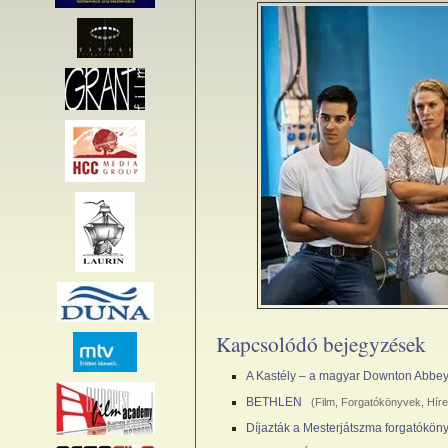
Kapcsolódó bejegyzések
A Kastély – a magyar Downton Abbe
BETHLEN
(
Film
,
Forgatókönyvek
,
Hír
Díjazták a Mesterjátszma forgatókön