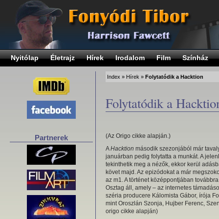
Nyitólap
Életrajz
Hírek
Irodalom
Film
Színház
Index
»
Hírek
»
Folytatódik a Hacktion
Folytatódik a Hacktio
(Az Origo cikke alapján.)
Partnerek
A
Hacktion
második szezonjából már tavaly
januárban pedig folytatta a munkát. A jelen
tekinthetik meg a nézők, ekkor kerül adásb
követ majd. Az epizódokat a már megszokot
az m1. A történet középpontjában továbbra i
Osztag áll, amely – az internetes támadás
széria producere Kálomista Gábor, írója F
mint Oroszlán Szonja, Hujber Ferenc, Szen
origo cikke alapján)