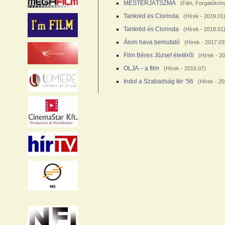
MESTERJÁTSZMA
(
Film
,
Forgatókön
Tankréd és Clorinda
(
Hírek
- 2019.01
Tankréd és Clorinda
(
Hírek
- 2018.01
Álom hava bemutató
(
Hírek
- 2017.03
Film Béres József életéről
(
Hírek
- 20
OLJA – a film
(
Hírek
- 2016.07)
Indul a Szabadság tér ’56
(
Hírek
- 20