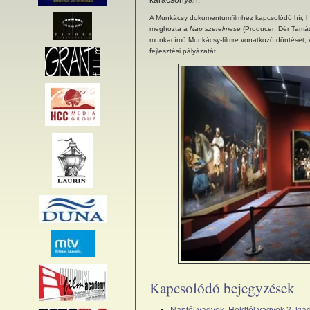
karácsonyán.
A Munkácsy dokumentumfilmhez kapcsolódó hír, h
meghozta a
Nap szerelmese
(Producer: Dér Tamás
munkacímű Munkácsy-filmre vonatkozó döntését, és 
fejlesztési pályázatát.
Kapcsolódó bejegyzések
Naptól vagyok, Holdtól vagyok 2. kia