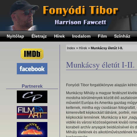
Nyitólap
Életrajz
Hírek
Irodalom
Film
Színház
Index
»
Hírek
»
Munkácsy életút I-II.
Munkácsy életút I-II.
Fonyódi Tibor forgatókönyve alapján kétr
Partnerek
Munkácsy Mihály a magyar festészet kivéte
mostoha körülmények között élő asztalosina
műveiért Európa és Amerika gazdag műgyűj
keltenek, mintha egy csodásan fotografált, 
kimerevített képkockáit látnánk, portréi, 
képkockái lennének. Munkácsy a kor „nagy
vidéki és városi közösségeinek kiváló is
korabeli archív anyagok beidézésével és d
Mihály életének és alkotóművészetének fo