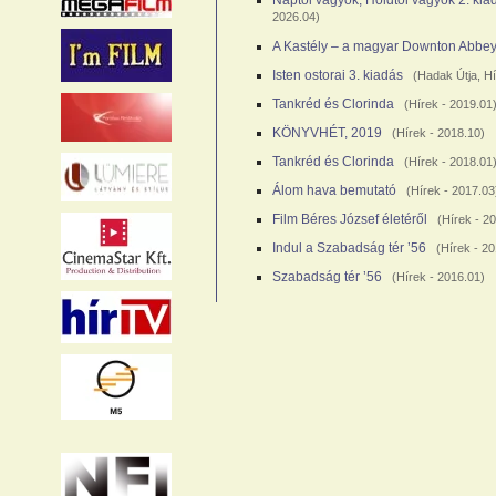
2026.04)
A Kastély – a magyar Downton Abbe
Isten ostorai 3. kiadás
(
Hadak Útja
,
Hí
Tankréd és Clorinda
(
Hírek
- 2019.01
KÖNYVHÉT, 2019
(
Hírek
- 2018.10)
Tankréd és Clorinda
(
Hírek
- 2018.01
Álom hava bemutató
(
Hírek
- 2017.03
Film Béres József életéről
(
Hírek
- 20
Indul a Szabadság tér ’56
(
Hírek
- 20
Szabadság tér ’56
(
Hírek
- 2016.01)