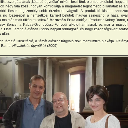
titkosszolgálatának „kétarcú ügynöke” miként teszi tönkre emberek életét, hogyan 
ok négy fala közé, hogyan kontrollálja a magánélet legintimebb pillanatait és áru
ebbi társak legszemélyesebb érzelmeit, vágyait. A produkció kisebb szenzáci
 a nő főszerepet a nemzetközi karriert befutott magyar színésznő, a hazai gyár
n ma már csak ritkán mutatkozó
Marozsán Erika
alakítja. Producer Kabay Barna,
ssy Bence; a Kabay-Gyöngyössy-Fonyódi alkotó-hármasnak ez már a másodi
a Liszt Ferenc életének utolsó napjait feldolgozó és nagy közönségsikert arato
a
után.
on látható illusztráció, a témát először tárgyaló dokumentumfilm plakátja. Petényi
 Barna:
Hitvallók és ügynökök
(2009)