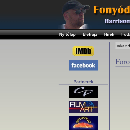
Nyitólap
Életrajz
Hírek
Irod
Index
»
H
Foro
Partnerek