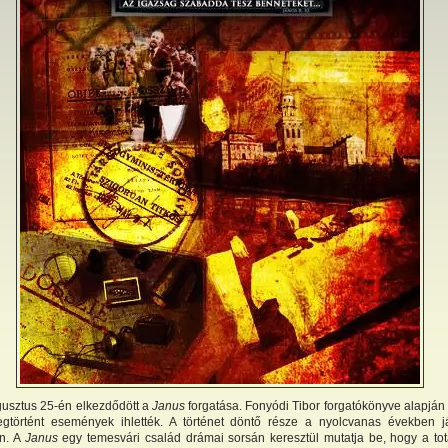
usztus 25-én elkezdődött a
Janus
forgatása. Fonyódi Tibor forgatókönyve alapján
egtörtént események ihlették. A történet döntő része a nyolcvanas években j
n. A
Janus
egy temesvári család drámai sorsán keresztül mutatja be, hogy a tota