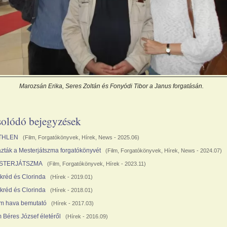
Marozsán Erika, Seres Zoltán és Fonyódi Tibor a Janus forgatásán.
olódó bejegyzések
THLEN
(
Film
,
Forgatókönyvek
,
Hírek
,
News
- 2025.06)
azták a Mesterjátszma forgatókönyvét
(
Film
,
Forgatókönyvek
,
Hírek
,
News
- 2024.07)
STERJÁTSZMA
(
Film
,
Forgatókönyvek
,
Hírek
- 2023.11)
kréd és Clorinda
(
Hírek
- 2019.01)
kréd és Clorinda
(
Hírek
- 2018.01)
m hava bemutató
(
Hírek
- 2017.03)
m Béres József életéről
(
Hírek
- 2016.09)