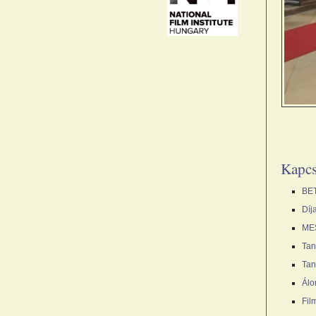
Kapcs
BE
Díj
ME
Tan
Tan
Álo
Fil