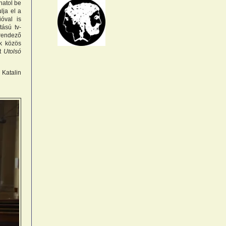
hatol be
lja el a
óval is
tású tv-
 rendező
k közös
tt
Utolsó
 Katalin