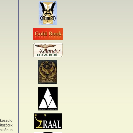
 készülő
átszódik
litárius