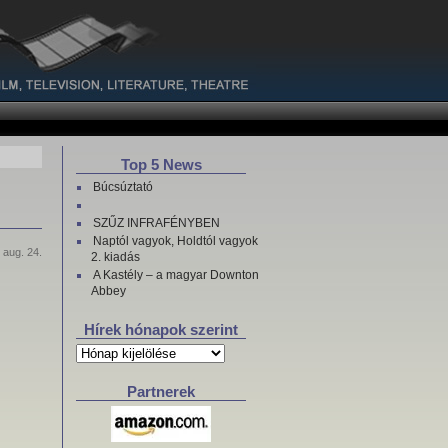
Top 5 News
Búcsúztató
SZŰZ INFRAFÉNYBEN
Naptól vagyok, Holdtól vagyok
 aug. 24.
2. kiadás
A Kastély – a magyar Downton
Abbey
Hírek hónapok szerint
Hírek
hónapok
szerint
Partnerek