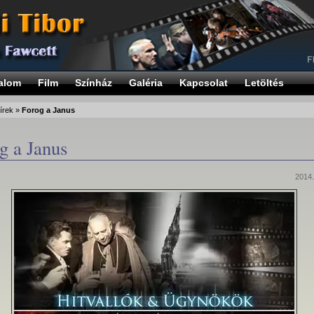
alom
Film
Színház
Galéria
Kapcsolat
Letöltés
írek
»
Forog a Janus
g a Janus
2014.