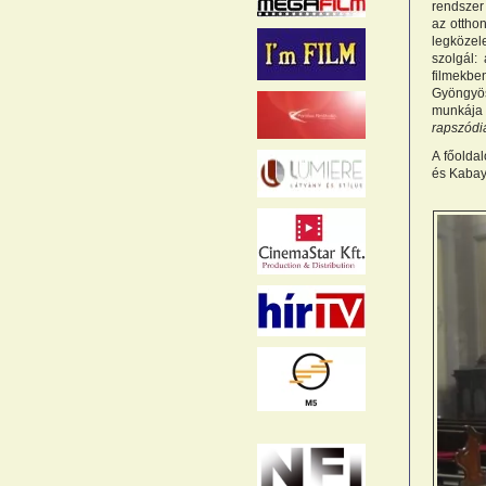
rendszer 
az otthon
legközel
szolgál:
filmekbe
Gyöngyö
munkája 
rapszódi
A főoldal
és Kabay