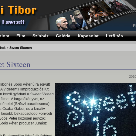
alom
Film
Színház
Galéria
Kapcsolat
Letöltés
írek
»
Sweet Sixteen
t Sixteen
2010
ibor és Soós Péter újra együtt
 A Viderent Filmprodukciós Kft.
án kezdi gyártani a
Sweet Sixteen
filmet. A forgatókönyvet, az
örténetet (Szöszi paradicsoma)
a Csaba Gábor, és a kreatív
 később bekapcsolódó Fonyódi
Soós Péter közösen jegyzik;
Soós Péter, producer Juhász