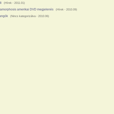
di
(
Hírek
- 2011.01)
amorphosis amerikai DVD megjelenés
(
Hírek
- 2010.09)
langók
(
Nincs kategorizálva
- 2010.06)