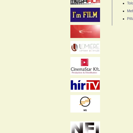
Tol
Met
Pil