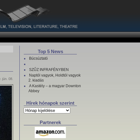
Top 5 News
Búcsúztató
SZŰZ INFRAFÉNYBEN
Naptól vagyok, Holdtól vagyok
. jún. 08.
2. kiadás
A Kastély – a magyar Downton
Abbey
Hírek hónapok szerint
Hírek
hónapok
szerint
Partnerek