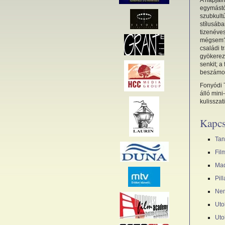
A napjain
egymástó
szubkult
stílusáb
tizenéves
mégsem?…
családi t
gyökerezi
senkit; 
beszámol
Fonyódi 
álló mini
kulissza
Kapcs
Tan
Fil
Mad
Pil
Nem
Uto
Uto