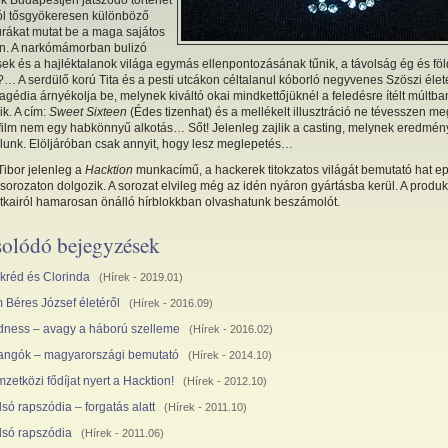
k Budapestjén játszódó történet
l tősgyökeresen különböző
úrákat mutat be a maga sajátos
an. A narkómámorban bulizó
ek és a hajléktalanok világa egymás ellenpontozásának tűnik, a távolság ég és föl
 A serdülő korú Tita és a pesti utcákon céltalanul kóborló negyvenes Szöszi élet
ragédia árnyékolja be, melynek kiváltó okai mindkettőjüknél a feledésre ítélt múltba
k. A cím:
Sweet Sixteen
(Édes tizenhat) és a mellékelt illusztráció ne tévesszen me
a film nem egy habkönnyű alkotás… Sőt! Jelenleg zajlik a casting, melynek eredmén
unk. Elöljáróban csak annyit, hogy lesz meglepetés…
Tibor jelenleg a
Hacktion
munkacímű, a hackerek titokzatos világát bemutató hat e
-sorozaton dolgozik. A sorozat elvileg még az idén nyáron gyártásba kerül. A produk
titkairól hamarosan önálló hírblokkban olvashatunk beszámolót.
olódó bejegyzések
kréd és Clorinda
(
Hírek
- 2019.01)
m Béres József életéről
(
Hírek
- 2016.09)
ness – avagy a háború szelleme
(
Hírek
- 2016.02)
langók – magyarországi bemutató
(
Hírek
- 2014.10)
zetközi fődíjat nyert a Hacktion!
(
Hírek
- 2012.10)
lsó rapszódia – forgatás alatt
(
Hírek
- 2011.10)
lsó rapszódia
(
Hírek
- 2011.06)