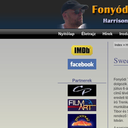
Nyitólap
Életrajz
Hírek
Irod
Index
»
H
Swee
Fonyódi T
Partnerek
dolgozik.
július 6-
című tévé
eredeti t
író Trenk
munkába
Tibor és 
rendező 
István.