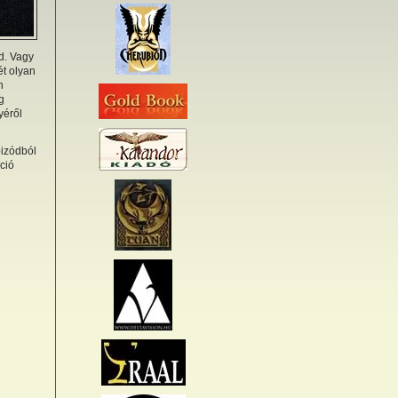
d. Vagy
ét olyan
n
g
yéről
pizódból
ció