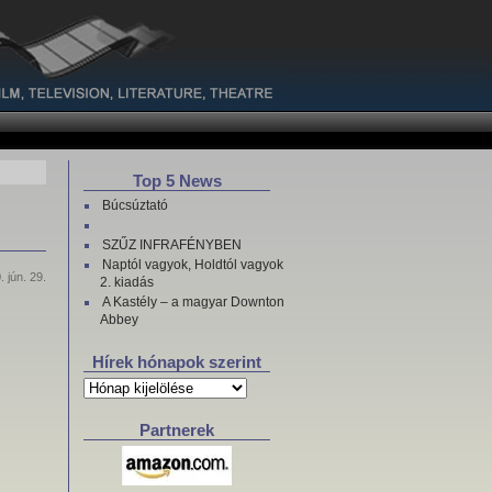
Top 5 News
Búcsúztató
SZŰZ INFRAFÉNYBEN
Naptól vagyok, Holdtól vagyok
. jún. 29.
2. kiadás
A Kastély – a magyar Downton
Abbey
Hírek hónapok szerint
Hírek
hónapok
szerint
Partnerek