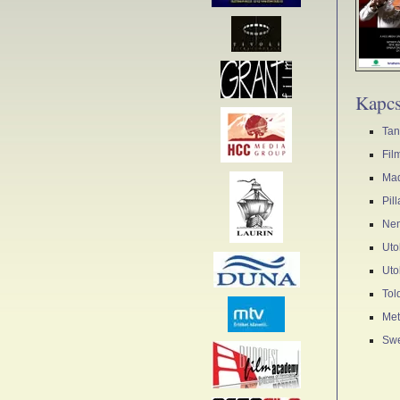
Kapcs
Tan
Fil
Mad
Pil
Nem
Uto
Uto
Tol
Met
Swe