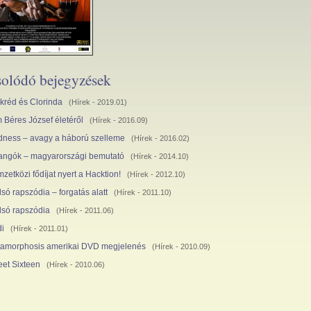
olódó bejegyzések
kréd és Clorinda
(
Hírek
- 2019.01)
m Béres József életéről
(
Hírek
- 2016.09)
ness – avagy a háború szelleme
(
Hírek
- 2016.02)
langók – magyarországi bemutató
(
Hírek
- 2014.10)
zetközi fődíjat nyert a Hacktion!
(
Hírek
- 2012.10)
lsó rapszódia – forgatás alatt
(
Hírek
- 2011.10)
lsó rapszódia
(
Hírek
- 2011.06)
di
(
Hírek
- 2011.01)
amorphosis amerikai DVD megjelenés
(
Hírek
- 2010.09)
et Sixteen
(
Hírek
- 2010.06)