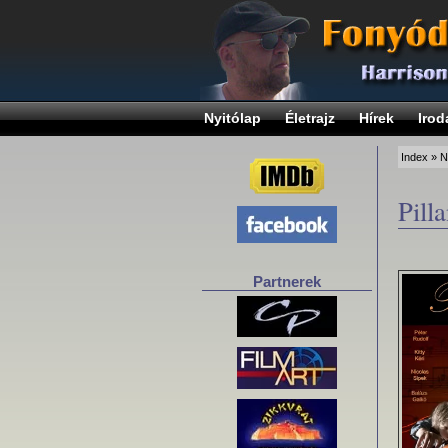
Nyitólap
Életrajz
Hírek
Irod
Index
»
N
Pill
Partnerek