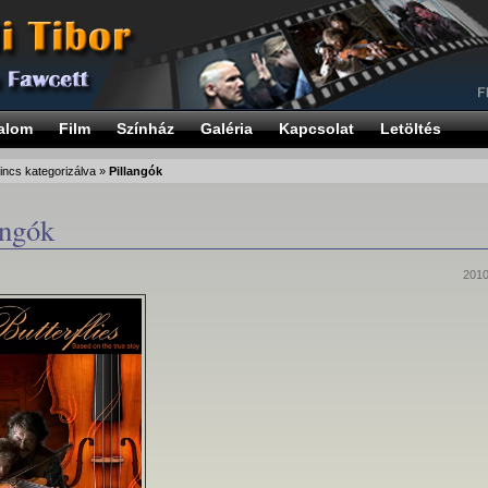
alom
Film
Színház
Galéria
Kapcsolat
Letöltés
incs kategorizálva
»
Pillangók
angók
2010