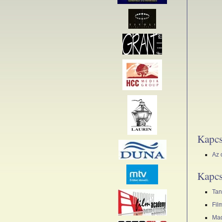
Kapcs
Az 
Kapcs
Tan
Fil
Mad