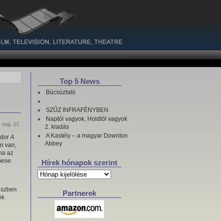
Top 5 News
Búcsúztató
SZŰZ INFRAFÉNYBEN
Naptól vagyok, Holdtól vagyok
 máj. 07.
2. kiadás
A Kastély – a magyar Downton
ndor
A
Abbey
an van,
 ha az
mese
.
Hírek hónapok szerint
Hírek
hónapok
szerint
részben
Partnerek
ék