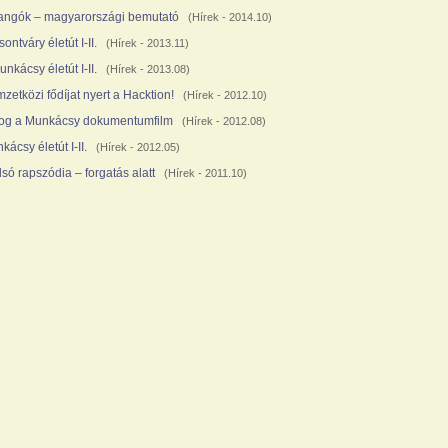
langók – magyarországi bemutató
(
Hírek
- 2014.10)
ontváry életút I-II.
(
Hírek
- 2013.11)
unkácsy életút I-II.
(
Hírek
- 2013.08)
zetközi fődíjat nyert a Hacktion!
(
Hírek
- 2012.10)
og a Munkácsy dokumentumfilm
(
Hírek
- 2012.08)
kácsy életút I-II.
(
Hírek
- 2012.05)
lsó rapszódia – forgatás alatt
(
Hírek
- 2011.10)