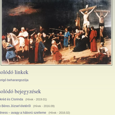
olódó linkek
origó beharangozója
olódó bejegyzések
kréd és Clorinda
(
Hírek
- 2019.01)
m Béres József életéről
(
Hírek
- 2016.09)
ness – avagy a háború szelleme
(
Hírek
- 2016.02)