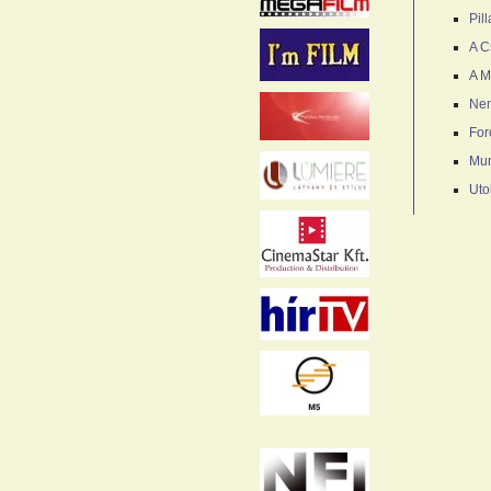
Pil
A Cs
A M
Nem
For
Mun
Uto