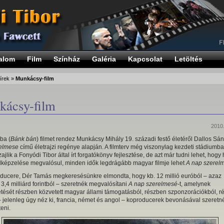
alom
Film
Színház
Galéria
Kapcsolat
Letöltés
írek
»
Munkácsy-film
ácsy-film
2010.
ba (
Bánk bán
) filmet rendez Munkácsy Mihály 19. századi festő életéről Dallos Sá
relmese
című életrajzi regénye alapján. A filmterv még viszonylag kezdeti stádiumb
zajlik a Fonyódi Tibor által írt forgatókönyv fejlesztése, de azt már tudni lehet, hogy
elképzelése megvalósul, minden idők legdrágább magyar filmje lehet
A nap szerel
roducere, Dér Tamás megkeresésünkre elmondta, hogy kb. 12 millió euróból – azaz
,4 milliárd forintból – szeretnék megvalósítani
A nap szerelmesé
-t, amelynek
etését részben közvetett magyar állami támogatásból, részben szponzorációkból, 
– jelenleg úgy néz ki, francia, német és angol – koproducerek bevonásával szeretn
eni.