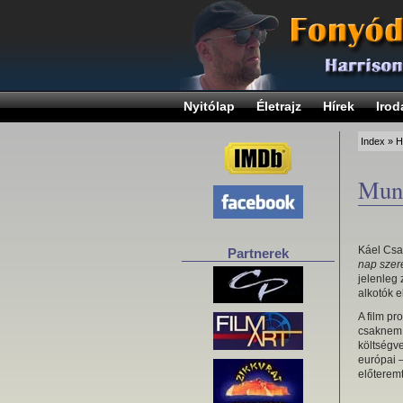
Nyitólap
Életrajz
Hírek
Irod
Index
»
H
Munk
Káel Csa
Partnerek
nap sze
jelenleg 
alkotók 
A film p
csaknem 3
költségv
európai 
előteremt