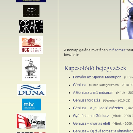
A honlap galéria rovatában
fotósorozat
teki
készítette.
Kapcsolódó bejegyzések
Fonyódi az Sfportal Meetupon
(
Híre
Géniusz
(
Nincs kategorizálva
- 2010.02
A Géniusz a m1 műsorán
(
Hírek
- 20
Géniusz forgatás
(
Galéria
- 2010.02)
Géniusz – a „nulladik” előzetes
(
Hír
Gyártásban a Géniusz
(
Hírek
- 2009.
Géniusz – gyártás előtt
(
Hírek
- 2009.
Géniusz – Új tévésorozat a láthatáro