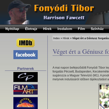
Nyitólap
Életrajz
Hírek
Irodalom
Film
Színház
Index
»
Hírek
»
Véget ért a Géniusz forgatás
Véget ért a Géniusz f
A mai napon befejeződött Fonyódi Tibor le
Partnerek
forgatás Pécsett, Budapesten, Kecskeméte
sugározza a Magyar Televízió (M1). A produ
melynek indulásáról időben tájékoztatást 