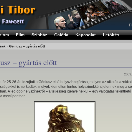
alom
Film
Színház
Galéria
Kapcsolat
Letöltés
írek
»
Géniusz – gyártás előtt
usz – gyártás előtt
2009.
uár 25-26-án lezajlott a Géniusz első helyszínbejárása, melyen az alkotók azokkal
sségekkel ismerkedtek, melyek kiemelten fontos helyszínekként jelennek meg a so
ban. A legjobb helyszínekről – a teljesség igénye nélkül – egy válogatás tekinthet
ia menüpontban.