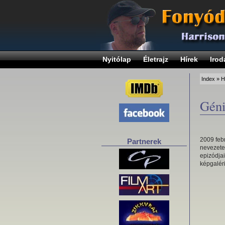
Nyitólap
Életrajz
Hírek
Irod
Index
»
H
Géni
2009 febr
Partnerek
nevezete
epizódjai
képgalér