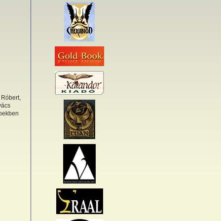
 Róbert,
vács
repekben