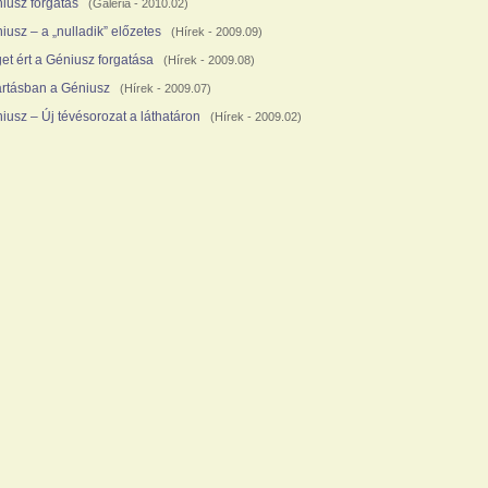
iusz forgatás
(
Galéria
- 2010.02)
iusz – a „nulladik” előzetes
(
Hírek
- 2009.09)
et ért a Géniusz forgatása
(
Hírek
- 2009.08)
rtásban a Géniusz
(
Hírek
- 2009.07)
iusz – Új tévésorozat a láthatáron
(
Hírek
- 2009.02)