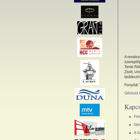
A rendező
szereplőg
Tenki Rék
Zsolt, Un
találkozh
Fonyódi T
Géniusz 
Kapcs
Fon
Gén
A G