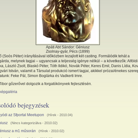
Apáti Abt Sándor: Géniusz
Zsolnay-gyár, Pécs (1899)
 (Soós Péter) irányításával időközben lezajlott két casting. Formálódik tehát a
árda, melynek tagjai – ugyancsak a teljesség igénye nélkül – a következők: Alföldi
a, László Zsolt, Blaskó Péter, Tóth Ildikó, Novák Péter, Keres Emil, Danis Lídia, Ko
gvári István, valamit a Társulat produkció ismert tagjai, akikkel prózai/énekes sze
atunk: Feke Pál, Simon Boglárka és Vadkerti Imre.
ibor gőzerővel dolgozik a forgatókönyvek fejlesztésén.
képgaléria
olódó bejegyzések
yódi az Sfportal Meetupon
(
Hírek
- 2010.04)
iusz
(
Nincs kategorizálva
- 2010.02)
éniusz a m1 műsorán
(
Hírek
- 2010.02)