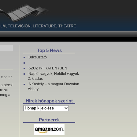
Top 5 News
Búcsúztató
SZŰZ INFRAFÉNYBEN
Naptól vagyok, Holdtól vagyok
 febr. 27.
2. kiadás
A Kastély – a magyar Downton
 a pécsi
Abbey
rozat
ő meg a
Hírek hónapok szerint
Hírek
hónapok
szerint
Partnerek