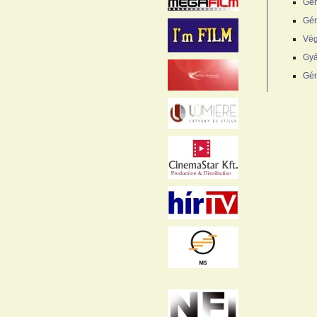
Gén
Gén
Vég
Gyá
Gén