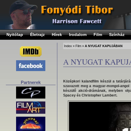
Nyitólap
Életrajz
Hírek
Irodalom
Film
Színház
Index
»
Film
»
A NYUGAT KAPUJÁBAN
A NYUGAT KAPUJ
Középkori kalandfilm készül a tatárjárá
Partnerek
szavazott meg a magyar-mongol-angol 
készülő akció-drámának, melyben oly
Spacey és Christopher Lambert.