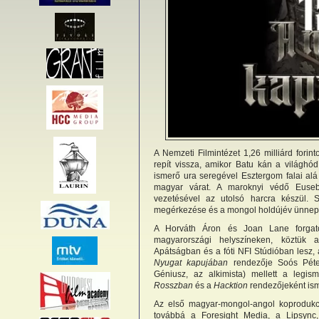
A Nemzeti Filmintézet 1,26 milliárd forin
repít vissza, amikor Batu kán a világhó
ismerő ura seregével Esztergom falai alá 
magyar várat. A maroknyi védő Euseb
vezetésével az utolsó harcra készül. 
megérkezése és a mongol holdújév ünnep
A Horváth Áron és Joan Lane forgatók
magyarországi helyszíneken, köztük a
Apátságban és a fóti NFI Stúdióban lesz
Nyugat kapujában
rendezője Soós Péter,
Géniusz, az alkimista) mellett a legis
Rosszban
és a
Hacktion
rendezőjeként ism
Az első magyar-mongol-angol koprodukc
továbbá a Foresight Media, a Lipsync