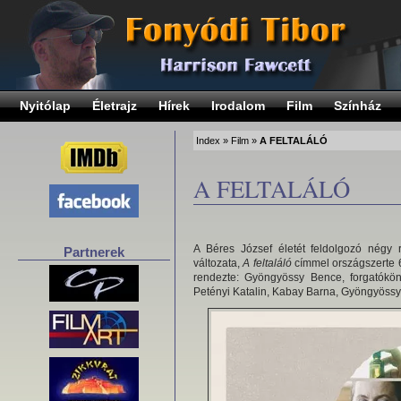
Nyitólap
Életrajz
Hírek
Irodalom
Film
Színház
Index
»
Film
»
A FELTALÁLÓ
A FELTALÁLÓ
A Béres József életét feldolgozó négy r
Partnerek
változata,
A feltaláló
címmel országszerte 6
rendezte: Gyöngyössy Bence, forgatókö
Petényi Katalin, Kabay Barna, Gyöngyöss