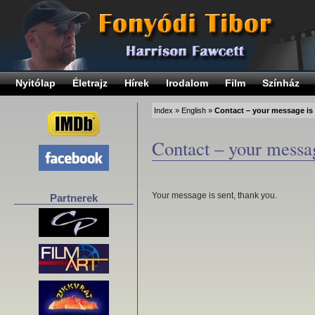
Nyitólap
Életrajz
Hírek
Irodalom
Film
Színház
Index
»
English
»
Contact – your message is
Contact – your messag
Your message is sent, thank you.
Partnerek