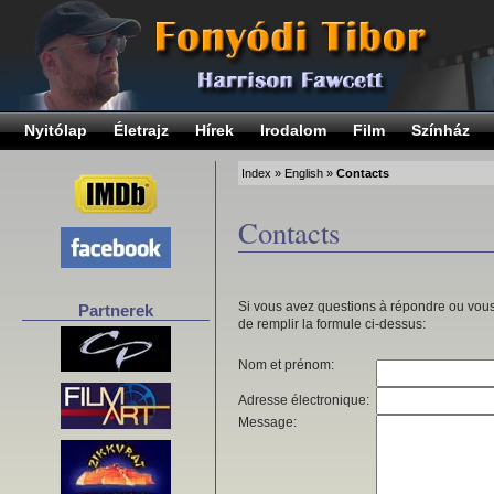
Nyitólap
Életrajz
Hírek
Irodalom
Film
Színház
Index
»
English
»
Contacts
Contacts
Si vous avez questions à répondre ou vous
Partnerek
de remplir la formule ci-dessus:
Nom et prénom:
Adresse électronique:
Message: