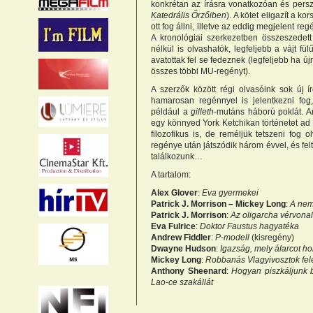
konkrétan az írásra vonatkozóan és pers
Katedrális Őrzőiben
). A kötet eligazít a k
ott fog állni, illetve az eddig megjelent re
A kronológiai szerkezetben összeszedet
nélkül is olvashatók, legfeljebb a vájt 
avatottak fel se fedeznek (legfeljebb ha új
összes többi MU-regényt).
A szerzők között régi olvasóink sok új í
hamarosan regénnyel is jelentkezni fog,
például a
gilleth
-mutáns háború poklát. A
egy könnyed York Ketchikan történetet ad k
filozofikus is, de reméljük tetszeni fog
regénye után játszódik három évvel, és fel
találkozunk…
A tartalom:
Alex Glover
:
Eva gyermekei
Patrick J. Morrison – Mickey Long
:
A nem
Patrick J. Morrison
:
Az oligarcha vérvona
Eva Fulrice
:
Doktor Faustus hagyatéka
Andrew Fiddler
:
P-modell
(kisregény)
Dwayne Hudson
:
Igazság, mely álarcot ho
Mickey Long
:
Robbanás Vlagyivosztok fele
Anthony Sheenard
:
Hogyan piszkáljunk b
Lao-ce szakállát