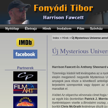
Nyitólap
Életrajz
Hírek
Irodalom
Film
Színház
Index
»
Hírek
»
Új Mysterious Universe anto
Új Mysterious Univer
Harrison Fawcett és Anthony Sheenard vi
Partnerek
Tizennégy írásból lett kiválogatva az a ny
elején megjelenő negyedik Mysterious Uni
anyagok java része a következő antológ
terjedelmi szempontok vagy éppen az ös
maradtak el.
A kötet
Az oligarcha vérvonala
címet fogja 
az egyik írás (konkrétan
Patrick J. Morri
ilyeténképpen viselte a
Birodalmi osztag
,
borítót
Chris McGrath
festménye díszíti (a 