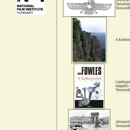
Szörényi
Tanuheg
Tervezet
A funtine
Lepkegyű
alapján)
Tervezet
Vérmező
Tervezet