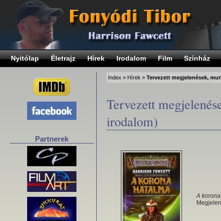
Nyitólap
Életrajz
Hírek
Irodalom
Film
Színház
Index
»
Hírek
»
Tervezett megjelenések, mun
Tervezett megjelenés
irodalom)
Partnerek
A korona
Megjelen