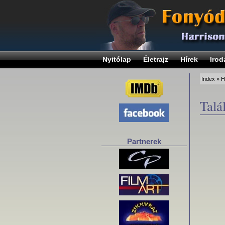
Nyitólap
Életrajz
Hírek
Irod
Index
»
H
Talá
Partnerek