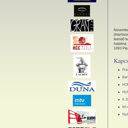
November
(Harrison
leendő tv
hatalma;
1093 Pipa
Kapcs
Pra
Bar
HOR
HU
II.
Író
Nyá