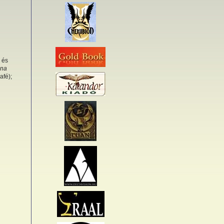
l
 és
ona
afé);