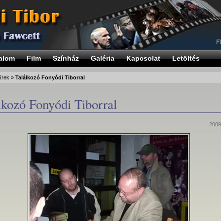
alom
Film
Színház
Galéria
Kapcsolat
Letöltés
írek
»
Találkozó Fonyódi Tiborral
lkozó Fonyódi Tiborral
2009.