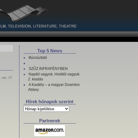
Top 5 News
Búcsúztató
SZŰZ INFRAFÉNYBEN
Naptól vagyok, Holdtól vagyok
 okt. 27.
2. kiadás
A Kastély – a magyar Downton
Abbey
Hírek hónapok szerint
Hírek
hónapok
szerint
Partnerek