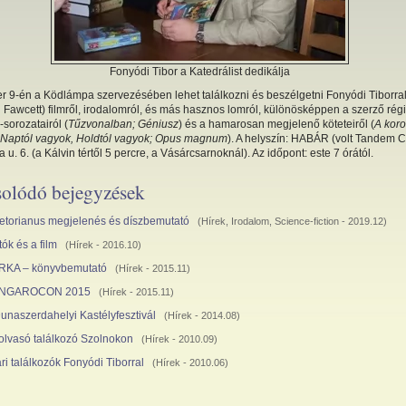
Fonyódi Tibor a Katedrálist dedikálja
 9-én a Ködlámpa szervezésében lehet találkozni és beszélgetni Fonyódi Tiborra
 Fawcett) filmről, irodalomról, és más hasznos lomról, különösképpen a szerző régi
-sorozatairól (
Tűzvonalban; Géniusz
) és a hamarosan megjelenő köteteiről (
A kor
 Naptól vagyok, Holdtól vagyok; Opus magnum
). A helyszín: HABÁR (volt Tandem C
 u. 6. (a Kálvin tértől 5 percre, a Vásárcsarnoknál). Az időpont: este 7 órától.
olódó bejegyzések
etorianus megjelenés és díszbemutató
(
Hírek
,
Irodalom
,
Science-fiction
- 2019.12)
tók és a film
(
Hírek
- 2016.10)
KA – könyvbemutató
(
Hírek
- 2015.11)
NGAROCON 2015
(
Hírek
- 2015.11)
 Dunaszerdahelyi Kastélyfesztivál
(
Hírek
- 2014.08)
-olvasó találkozó Szolnokon
(
Hírek
- 2010.09)
ri találkozók Fonyódi Tiborral
(
Hírek
- 2010.06)