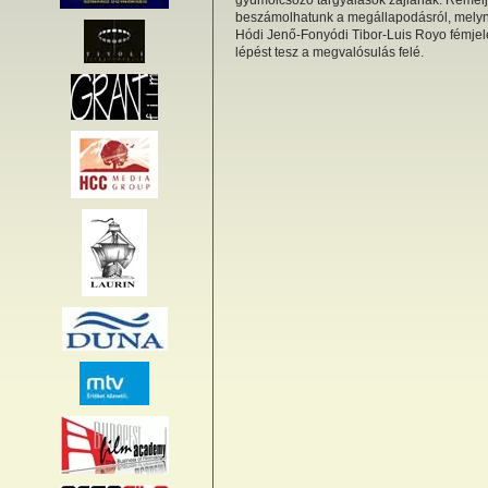
gyümölcsöző tárgyalások zajlanak. Remé
beszámolhatunk a megállapodásról, mely
Hódi Jenő-Fonyódi Tibor-Luis Royo fémjel
lépést tesz a megvalósulás felé.