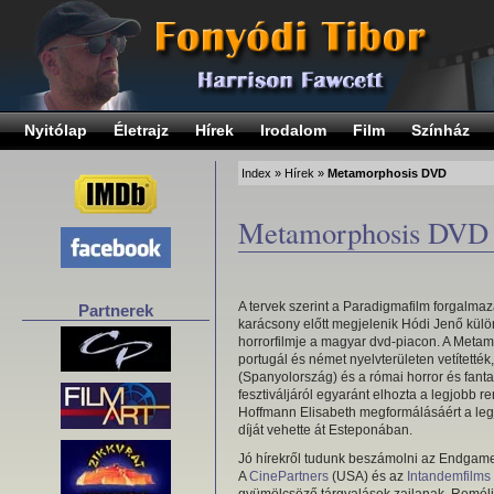
Nyitólap
Életrajz
Hírek
Irodalom
Film
Színház
Index
»
Hírek
»
Metamorphosis DVD
Metamorphosis DVD
A tervek szerint a Paradigmafilm forgalm
Partnerek
karácsony előtt megjelenik Hódi Jenő kül
horrorfilmje a magyar dvd-piacon. A Metam
portugál és német nyelvterületen vetítették,
(Spanyolország) és a római horror és fanta
fesztiváljáról egyaránt elhozta a legjobb re
Hoffmann Elisabeth megformálásáért a leg
díját vehette át Esteponában.
Jó hírekről tudunk beszámolni az Endgame
A
CinePartners
(USA) és az
Intandemfilms