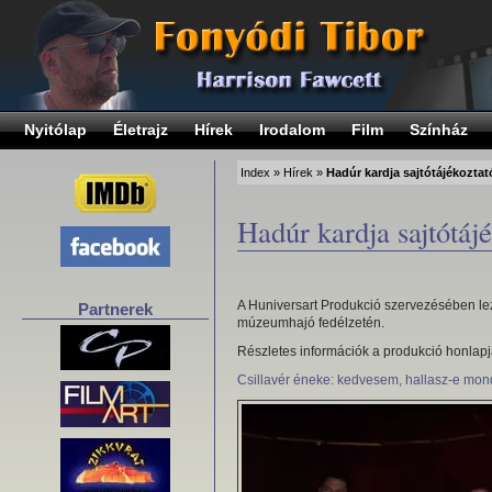
Nyitólap
Életrajz
Hírek
Irodalom
Film
Színház
Index
»
Hírek
»
Hadúr kardja sajtótájékoztat
Hadúr kardja sajtótáj
A Huniversart Produkció szervezésében leza
Partnerek
múzeumhajó fedélzetén.
Részletes információk a produkció honlap
Csillavér éneke: kedvesem, hallasz-e mo