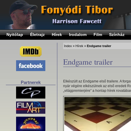
Nyitólap
Életrajz
Hírek
Irodalom
Film
Színház
Index
»
Hírek
»
Endgame trailer
Endgame trailer
Elkészült az Endgame első trailere. A forgat
Partnerek
nyár végére elkészülnek az első eredeti R
„világpremierjére” a honlap hírek rovatában