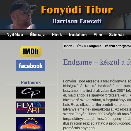
Nyitólap
Életrajz
Hírek
Irodalom
Film
Színház
Index
»
Hírek
»
Endgame – készül a forgató
Endgame – készül a f
Fonyódi Tibor elkezdte a forgatókönyv els
Partnerek
kidolgozását. Konkrét határidőről nem tud
beszámolni, a first draft valamikor 2007 f
el, majd angol és spanyol fordításra kerül. 
következő szakaszában, a forgatókönyv al
Luis Royo elkezdi a film eredeti karakterei
látványelemeinek megalkotását. Az előzete
szerint Fonyódi Tibor 2007 végén lát hozz
forgatókönyv alapján készülő regény írásá
illusztráción részlet látható a produkcióh
promóciós anyagból.