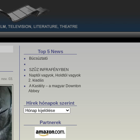
Top 5 News
Búcsúztató
SZŰZ INFRAFÉNYBEN
Naptól vagyok, Holdtól vagyok
 nov. 03.
2. kiadás
A Kastély – a magyar Downton
Abbey
Hírek hónapok szerint
Hírek
hónapok
szerint
Partnerek