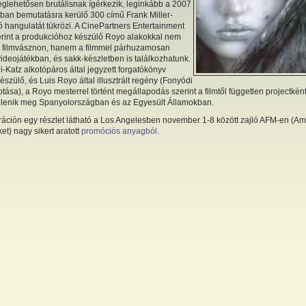
eglehetősen brutálisnak ígérkezik, leginkább a 2007
ban bemutatásra kerülő 300 című Frank Miller-
 hangulatát tükrözi. A CinePartners Entertainment
zerint a produkcióhoz készülő Royo alakokkal nem
 filmvásznon, hanem a filmmel párhuzamosan
ideojátékban, és sakk-készletben is találkozhatunk.
-Katz alkotópáros által jegyzett forgatókönyv
észülő, és Luis Royo által illusztrált regény (Fonyódi
otása), a Royo mesterrel történt megállapodás szerint a filmtől független projectkén
elenik meg Spanyolországban és az Egyesült Államokban.
tráción egy részlet látható a Los Angelesben november 1-8 között zajló AFM-en (A
et) nagy sikert aratott
promóciós anyagból
.