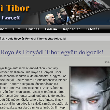
alom
Film
Színház
Galéria
Kapcsolat
Letöltés
írek
»
Luis Royo és Fonyódi Tibor együtt dolgozik!
 Royo és Fonyódi Tibor együtt dolgozik!
2006.
gyik legjelentősebb science-fiction & fantasy
vészének számító Luis Royo és Fonyódi Tibor
lalkozásba kezdtek. A Metamorfózist is jegyző Los
 székhelyű CinePartners Entertainment kivételesen
tóként, hanem ötletgazdaként bábáskodik a
 felett, amely a kreáció kezdeti szakaszában az
(Végjáték) munkacímet viseli. A történet a görög
ból ismert Orpheusz-sztori legújabb feldolgozása,
edülálló módon ötvözi a heroikus fantasy-filmek
 a sakkal! Innen adódik a sakkjátszmák végjátéknak
záró-szakaszára utaló cím. Az animációs film képi