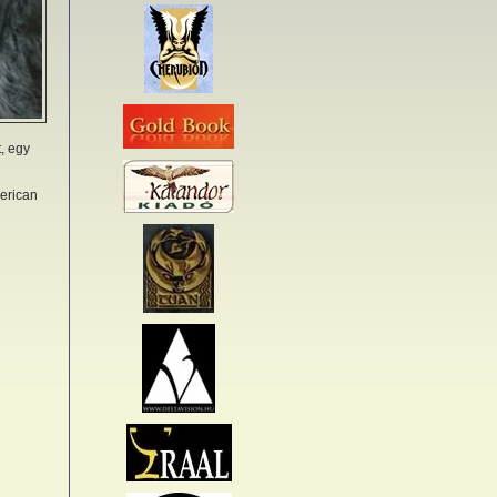
t, egy
merican