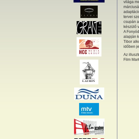
világa m
márciusá
adaptáció
tervei s
csupán a
készülő v
A Fonyódi
alapján k
Tibor alk
időben j
Az illusz
Film Mark