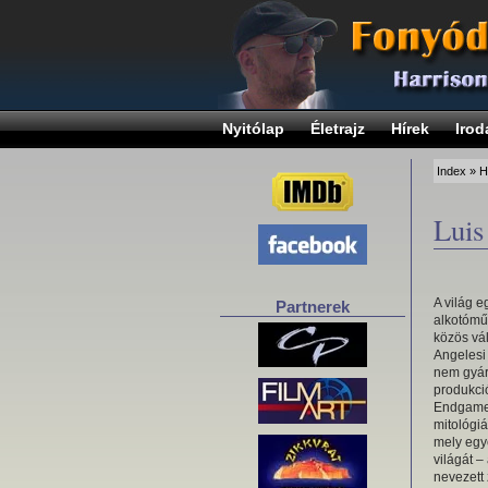
Nyitólap
Életrajz
Hírek
Irod
Index
»
H
Luis
A világ e
Partnerek
alkotómű
közös vál
Angelesi
nem gyár
produkció
Endgame 
mitológiá
mely egy
világát –
nevezett 