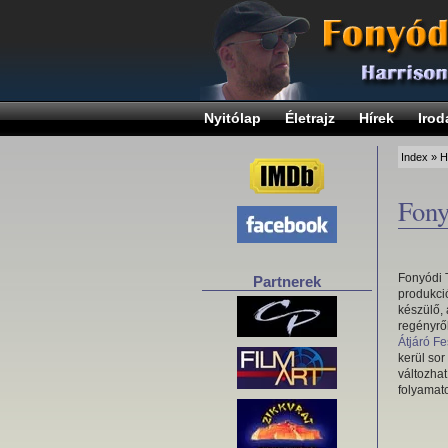
Nyitólap
Életrajz
Hírek
Irod
Index
»
H
Fony
Fonyódi 
Partnerek
produkció
készülő,
regényrő
Átjáró Fe
kerül so
változhat
folyamato