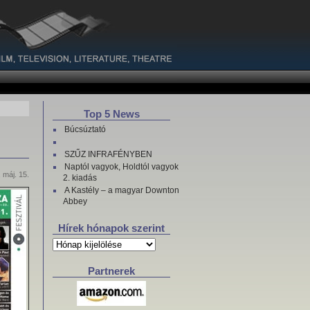
Top 5 News
Búcsúztató
SZŰZ INFRAFÉNYBEN
Naptól vagyok, Holdtól vagyok
 máj. 15.
2. kiadás
A Kastély – a magyar Downton
Abbey
Hírek hónapok szerint
Hírek
hónapok
szerint
Partnerek