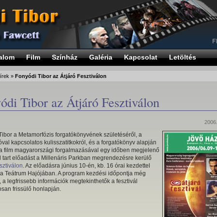
alom
Film
Színház
Galéria
Kapcsolat
Letöltés
írek
»
Fonyódi Tibor az Átjáró Fesztiválon
ódi Tibor az Átjáró Fesztiválon
2006.
Tibor a Metamorfózis forgatókönyvének születéséről, a
val kapcsolatos kulisszatitkokról, és a forgatókönyv alapján
 a film magyarországi forgalmazásával egy időben megjelenő
l tart előadást a Millenáris Parkban megrendezésre kerülő
sztiválon
. Az előadásra június 10-én, kb. 16 órai kezdettel
r a Teátrum Hajójában. A program kezdési időpontja még
, a legfrissebb információk megtekinthetők a fesztivál
san frissülő honlapján.