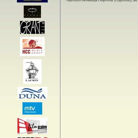
hipnózis névadója Hüpnosz (Hypnosz), az á