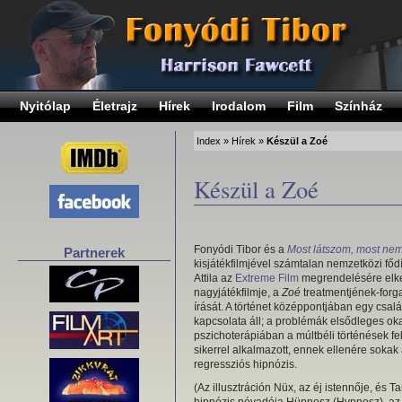
Nyitólap
Életrajz
Hírek
Irodalom
Film
Színház
Index
»
Hírek
»
Készül a Zoé
Készül a Zoé
Fonyódi Tibor és a
Most látszom, most ne
Partnerek
kisjátékfilmjével számtalan nemzetközi fődí
Attila az
Extreme Film
megrendelésére elke
nagyjátékfilmje, a
Zoé
treatmentjének-for
írását. A történet középpontjában egy csalá
kapcsolata áll; a problémák elsődleges ok
pszichoterápiában a múltbéli történések f
sikerrel alkalmazott, ennek ellenére sokak 
regressziós hipnózis.
(Az illusztráción Nüx, az éj istennője, és T