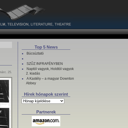
Top 5 News
Búcsúztató
SZŰZ INFRAFÉNYBEN
Naptól vagyok, Holdtól vagyok
márc. 25.
2. kiadás
A Kastély – a magyar Downton
Abbey
Hírek hónapok szerint
Hírek
hónapok
szerint
Partnerek