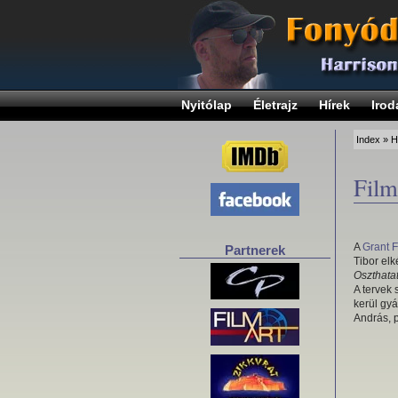
Nyitólap
Életrajz
Hírek
Irod
Index
»
H
Film
A
Grant F
Partnerek
Tibor elk
Oszthata
A tervek 
kerül gy
András, 