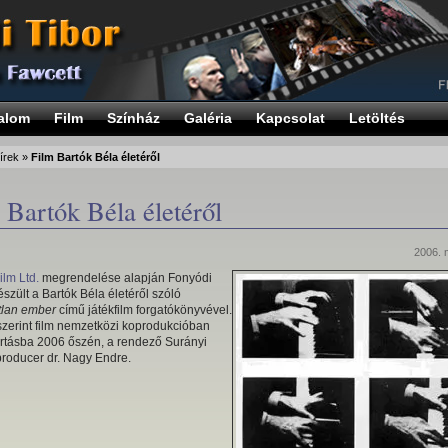
alom
Film
Színház
Galéria
Kapcsolat
Letöltés
írek
»
Film Bartók Béla életéről
 Bartók Béla életéről
2006. 
ilm Ltd.
megrendelése alapján Fonyódi
észült a Bartók Béla életéről szóló
tlan ember
című játékfilm forgatókönyvével.
szerint film nemzetközi koprodukcióban
ártásba 2006 őszén, a rendező Surányi
producer dr. Nagy Endre.