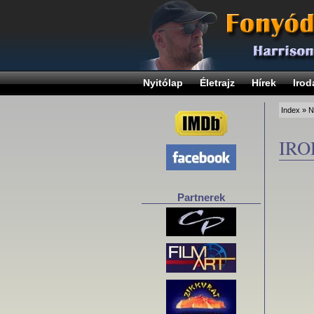
Nyitólap
Életrajz
Hírek
Irod
Index
»
N
IR
Partnerek