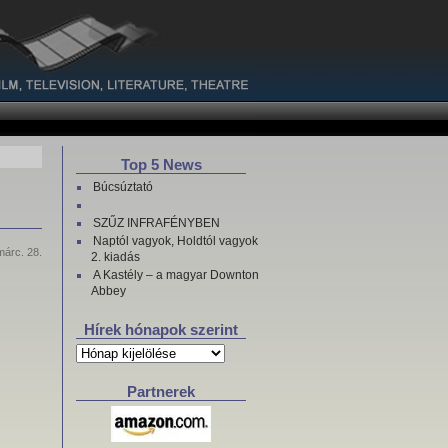
Top 5 News
Búcsúztató
SZŰZ INFRAFÉNYBEN
Naptól vagyok, Holdtól vagyok
márc. 28.
2. kiadás
A Kastély – a magyar Downton
Abbey
Hírek hónapok szerint
Hírek
hónapok
szerint
Partnerek