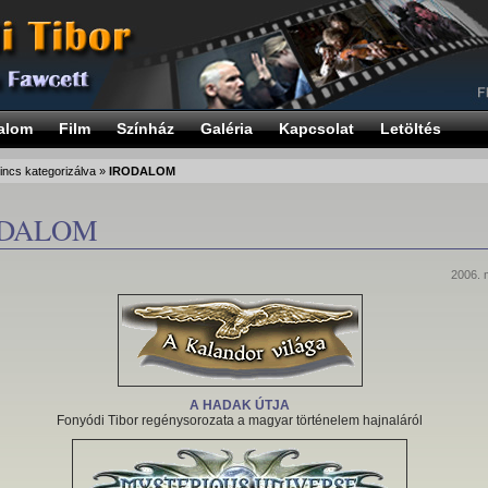
alom
Film
Színház
Galéria
Kapcsolat
Letöltés
incs kategorizálva
»
IRODALOM
ODALOM
2006. 
A HADAK ÚTJA
Fonyódi Tibor regénysorozata a magyar történelem hajnaláról