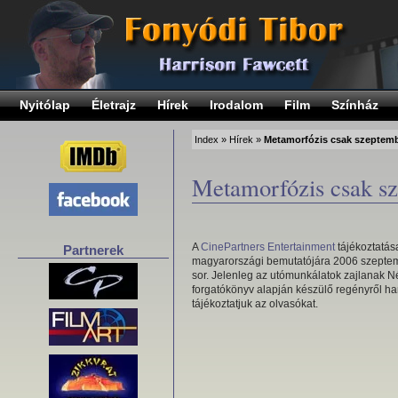
Nyitólap
Életrajz
Hírek
Irodalom
Film
Színház
Index
»
Hírek
»
Metamorfózis csak szeptem
Metamorfózis csak s
A
CinePartners Entertainment
tájékoztatása
Partnerek
magyarországi bemutatójára 2006 szepte
sor. Jelenleg az utómunkálatok zajlanak 
forgatókönyv alapján készülő regényről 
tájékoztatjuk az olvasókat.