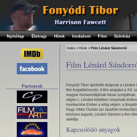
Nyitólap
Életrajz
Hírek
Irodalom
Film
Színház
Index
»
Hírek
»
Film Lénárd Sándorról
Film Lénárd Sándorr
Fonyódi Tibor áprilistól dolgozik a Lénárd 
Partnerek
film forgatókönyvén. A film alapjául a XX.
magyar humanistájának írásai szolgálnak,
végén
c. Lénárd-kötetben olvasható történ
munkacíme
Ember a világ végén
, a forga
Nagy Viktor Oszkár (az
Apaföld
rendezője)
közösen jegyzik, Lénárd Sándort a film ötle
alakítja.
Kapcsolódó anyagok