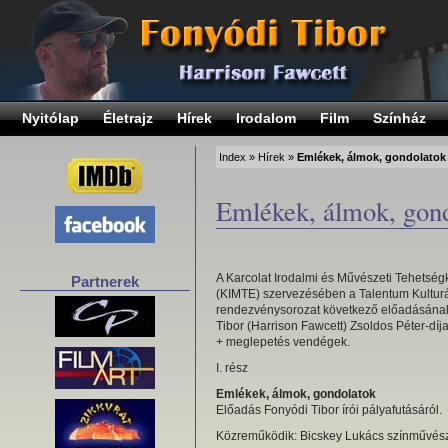
Nyitólap
Életrajz
Hírek
Irodalom
Film
Színház
Index
»
Hírek
»
Emlékek, álmok, gondolatok
Emlékek, álmok, gon
A Karcolat Irodalmi és Művészeti Tehetség
Partnerek
(KIMTE) szervezésében a Talentum Kulturá
rendezvénysorozat következő előadásána
Tibor (Harrison Fawcett) Zsoldos Péter-díja
+ meglepetés vendégek.
I. rész
Emlékek, álmok, gondolatok
Előadás Fonyódi Tibor írói pályafutásáról.
Közreműködik: Bicskey Lukács színművés