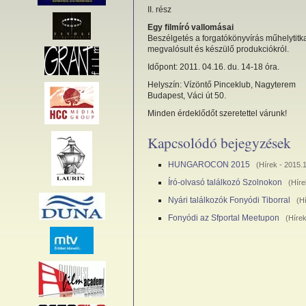
II. rész
Egy filmíró vallomásai
Beszélgetés a forgatókönyvírás műhelytitka
megvalósult és készülő produkciókról.
Időpont: 2011. 04.16. du. 14-18 óra.
Helyszín: Vízöntő Pinceklub, Nagyterem
Budapest, Váci út 50.
Minden érdeklődőt szeretettel várunk!
Kapcsolódó bejegyzések
HUNGAROCON 2015
(
Hírek
- 2015.1
Író-olvasó találkozó Szolnokon
(
Híre
Nyári találkozók Fonyódi Tiborral
(
H
Fonyódi az Sfportal Meetupon
(
Híre