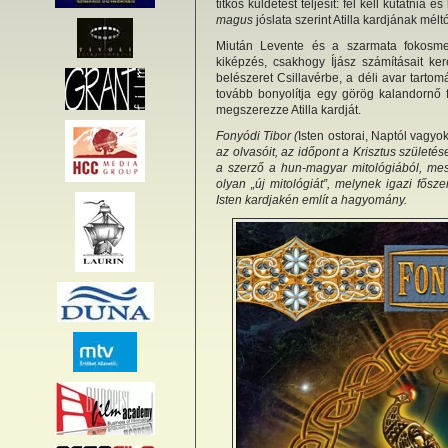
titkos küldetést teljesít: fel kell kutatnia 
magus
jóslata szerint Atilla kardjának mélt
Miután Levente és a szarmata fokosmes
kiképzés, csakhogy Íjász számításait ke
belészeret Csillavérbe, a déli avar tartom
tovább bonyolítja egy görög kalandornő
megszerezze Atilla kardját.
Fonyódi Tibor (
Isten ostorai, Naptól vagyo
az olvasóit, az időpont a Krisztus szület
a szerző a hun-magyar mitológiából, mes
olyan „új mitológiát”, melynek igazi fősz
Isten kardjakén említ a hagyomány.