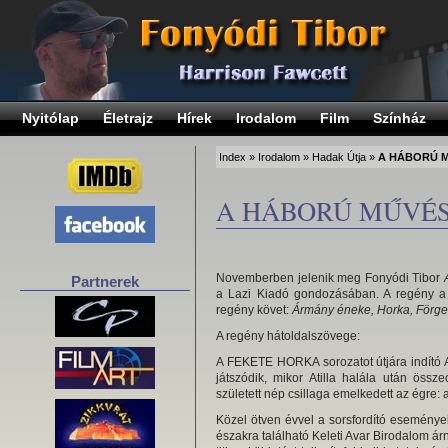
Nyitólap
Életrajz
Hírek
Irodalom
Film
Színház
Index
»
Irodalom
»
Hadak Útja
»
A HÁBORÚ MŰ
A HÁBORÚ MŰVÉSZE
Novemberben jelenik meg Fonyódi Tibor
Partnerek
a Lazi Kiadó gondozásában. A regény a 
regény követ:
Ármány éneke, Horka, Förge
A regény hátoldalszövege:
A FEKETE HORKA sorozatot útjára indí
játszódik, mikor Atilla halála után öss
született nép csillaga emelkedett az égre: 
Közel ötven évvel a sorsfordító eseménye
északra található Keleti Avar Birodalom ár