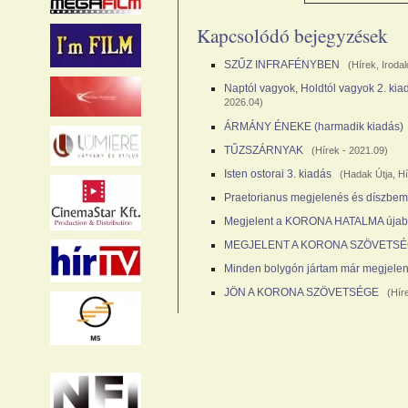
Kapcsolódó bejegyzések
SZŰZ INFRAFÉNYBEN
(
Hírek
,
Iroda
Naptól vagyok, Holdtól vagyok 2. kia
2026.04)
ÁRMÁNY ÉNEKE (harmadik kiadás)
TŰZSZÁRNYAK
(
Hírek
- 2021.09)
Isten ostorai 3. kiadás
(
Hadak Útja
,
Hí
Praetorianus megjelenés és díszbem
Megjelent a KORONA HATALMA újab
MEGJELENT A KORONA SZÖVETS
Minden bolygón jártam már megjele
JÖN A KORONA SZÖVETSÉGE
(
Hír