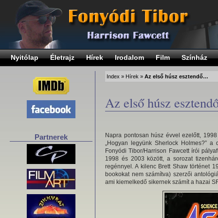
Nyitólap
Életrajz
Hírek
Irodalom
Film
Színház
Index
»
Hírek
»
Az első húsz esztendő…
Az első húsz eszten
Napra pontosan húsz évvel ezelőtt, 1998 
Partnerek
„Hogyan legyünk Sherlock Holmes?” a 
Fonyódi Tibor/Harrison Fawcett írói pályaf
1998 és 2003 között, a sorozat tizenháro
regénnyel. A kilenc Brett Shaw történet 1
bookokat nem számítva) szerzői antológiá
ami kiemelkedő sikernek számít a hazai S