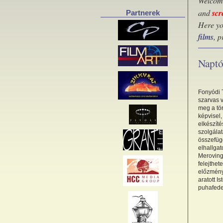
Welcome
and
scr
Partnerek
Here yo
films
, 
Naptó
Fonyódi 
szarvas v
meg a tör
képvisel
elkészíté
szolgála
összefügg
elhallgat
Merovingo
felejthet
előzmény
aratott 
puhafede