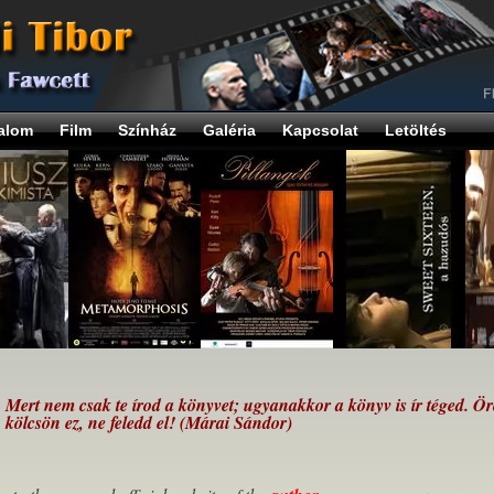
alom
Film
Színház
Galéria
Kapcsolat
Letöltés
Mert nem csak te írod a könyvet; ugyanakkor a könyv is ír téged. Ö
kölcsön ez, ne feledd el! (Márai Sándor)