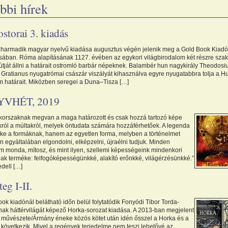
bbi hírek
ostorai 3. kiadás
 harmadik magyar nyelvű kiadása augusztus végén jelenik meg a Gold Book Kiadó
ában. Róma alapításának 1127. évében az egykori világbirodalom két részre sza
útját állni a határait ostromló barbár népeknek. Balambér hun nagykirály Theodosi
s Gratianus nyugatrómai császár viszályát kihasználva egyre nyugatabbra tolja a H
m határait. Miközben seregei a Duna–Tisza […]
VHÉT, 2019
korszaknak megvan a maga határozott és csak hozzá tartozó képe
ról a múltakról, melyek öntudata számára hozzáférhetőek. A legenda
ke a formáknak, hanem az egyetlen forma, melyben a történelmet
n egyáltalában elgondolni, elképzelni, újraélni tudjuk. Minden
em monda, mítosz, és mint ilyen, szellemi képességeink mindenkori
nak terméke: felfogóképességünkké, alakító erőnkké, világérzésünkké.”
dell […]
eg I-II.
ok kiadónál belátható időn belül folytatódik Fonyódi Tibor Torda-
ának háttérvilágát képező Horka-sorozat kiadása. A 2013-ban megjelent
 művészete/Ármány éneke közös kötet után idén ősszel a Horka és a
 következik. Mivel a regények terjedelme nem teszi lehetővé az