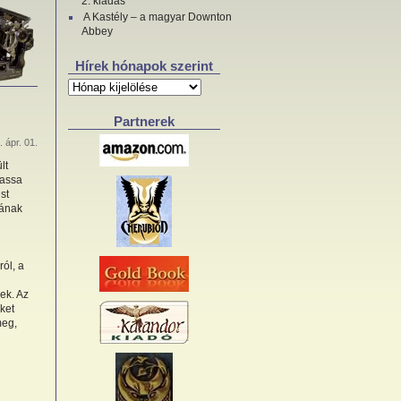
2. kiadás
A Kastély – a magyar Downton
Abbey
Hírek hónapok szerint
Hírek
hónapok
szerint
Partnerek
 ápr. 01.
lt
gassa
st
jának
ról, a
ek. Az
iket
meg,