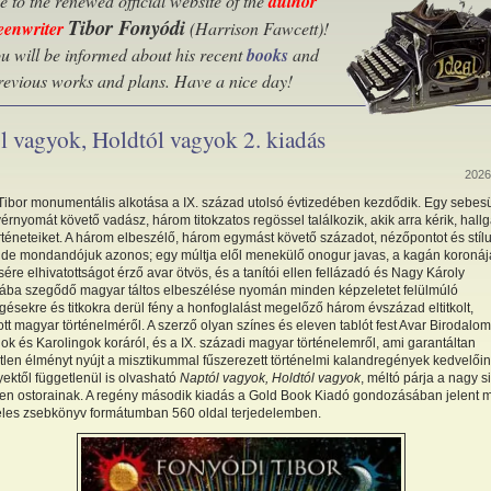
 to the renewed official website of the
author
Tibor Fonyódi
eenwriter
(Harrison Fawcett)
!
u will be informed about his recent
books
and
previous works and plans. Have a nice day!
l vagyok, Holdtól vagyok 2. kiadás
2026.
Tibor monumentális alkotása a IX. század utolsó évtizedében kezdődik. Egy sebesü
érnyomát követő vadász, három titokzatos regössel találkozik, akik arra kérik, hall
téneteiket. A három elbeszélő, három egymást követő századot, nézőpontot és stílu
, de mondandójuk azonos; egy múltja elől menekülő onogur javas, a kagán koroná
sére elhivatottságot érző avar ötvös, és a tanítói ellen fellázadó és Nagy Károly
tába szegődő magyar táltos elbeszélése nyomán minden képzeletet felülmúló
ésekre és titkokra derül fény a honfoglalást megelőző három évszázad eltitkolt,
ott magyar történelméről. A szerző olyan színes és eleven tablót fest Avar Birodalom
k és Karolingok koráról, és a IX. századi magyar történelemről, ami garantáltan
etlen élményt nyújt a misztikummal fűszerezett történelmi kalandregények kedvelőin
ektől függetlenül is olvasható
Naptól vagyok, Holdtól vagyok
, méltó párja a nagy s
Isten ostorainak. A regény második kiadás a Gold Book Kiadó gondozásában jelent 
les zsebkönyv formátumban 560 oldal terjedelemben.