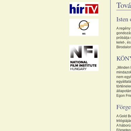
Tová
Isten 
A regény
gondozás
próbálja 
kelet-, é
Birodalo
KÖNY
„Minden 
mindazok
nem egyi
egyáltalá
történel
állapotá
Egon Frie
Förget
A Gold Bo
trilógiáj
A háború
Förgeteg