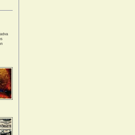
kadva
us
un