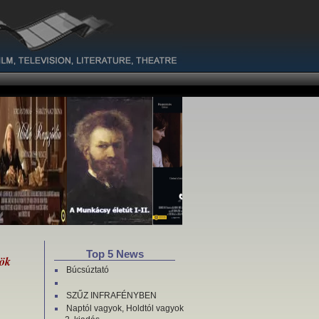
Top 5 News
rök
Búcsúztató
SZŰZ INFRAFÉNYBEN
Naptól vagyok, Holdtól vagyok