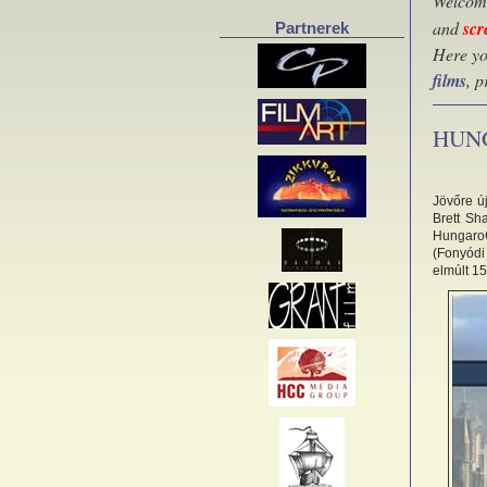
Welcome
and
scr
Partnerek
Here yo
films
, 
HUN
Jövőre ú
Brett Sh
HungaroC
(Fonyódi
elmúlt 15