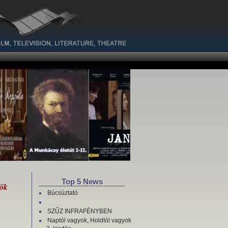
Top 5 News
rök
Búcsúztató
SZŰZ INFRAFÉNYBEN
Naptól vagyok, Holdtól vagyok