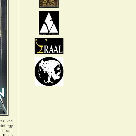
 kezükbe
mint egy
chikan-
an Kiadó