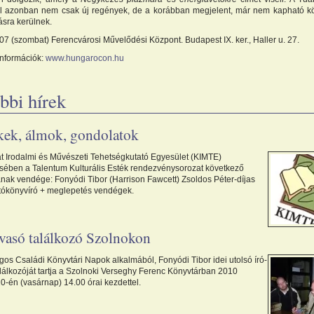
ól azonban nem csak új regények, de a korábban megjelent, már nem kapható kö
ásra kerülnek.
7 (szombat) Ferencvárosi Művelődési Központ. Budapest IX. ker., Haller u. 27.
információk:
www.hungarocon.hu
bbi hírek
ek, álmok, gondolatok
at Irodalmi és Művészeti Tehetségkutató Egyesület (KIMTE)
sében a Talentum Kulturális Esték rendezvénysorozat következő
nak vendége: Fonyódi Tibor (Harrison Fawcett) Zsoldos Péter-díjas
gatókönyvíró + meglepetés vendégek.
lvasó találkozó Szolnokon
os Családi Könyvtári Napok alkalmából, Fonyódi Tibor idei utolsó író-
alálkozóját tartja a Szolnoki Verseghy Ferenc Könyvtárban 2010
0-én (vasárnap) 14.00 órai kezdettel.