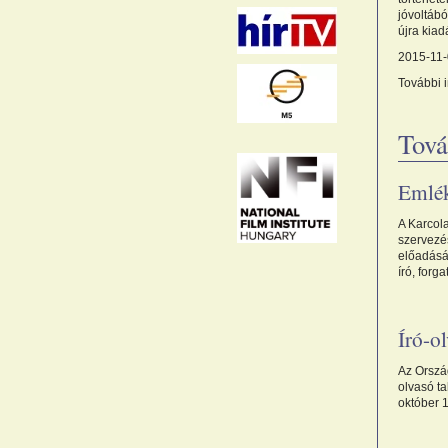
jóvoltáb
újra kiad
2015-11-0
További 
Tová
Emlék
A Karcol
szervezé
előadásá
író, for
Író-o
Az Ország
olvasó t
október 1