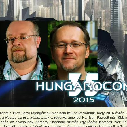
szerint a Brett Shaw-rajongóknak már nem kell sokat várniuk, hogy 2016 őszén
k a
Hosszú az út a trónig, baby
c. regényt, amellyel Harrison Fawcett már több 
 adós az olvasóknak. Anthony Sheenard szintén egy régóta tervezett York Ket
en dolgozik, amely a
Négykezes plazmára és energiavetőkre
címet viseli. A Tu