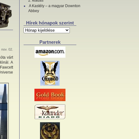
2. kiadás
A Kastély – a magyar Downton
Abbey
Hírek hónapok szerint
Hírek
hónapok
szerint
Partnerek
 nov. 02.
óta várt
dónál. A
Fawcett
Universe