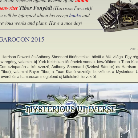
 to the renewed official website of the
author
Tibor Fonyódi
eenwriter
(Harrison Fawcett)
!
u will be informed about his recent
books
and
previous works and plans. Have a nice day!
GAROCON 2015
2015.
j Harrison Fawcett és Anthony Sheenard történetekkel bővül a MU világa. Egy rég
aw regény, valamint új York Ketchikan történetek vannak készülőben a Tuan Kia
on színpadán a két szerző, Anthony Sheenard (Szélesi Sándor) és Harrison 
 Tibor), valamint Bayer Tibor, a Tuan Kiadó vezetője beszélnek a Mysterious 
 évéről és a hamarosan megjelenő új kötetekről, tervekről.