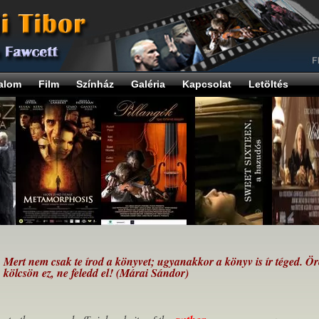
alom
Film
Színház
Galéria
Kapcsolat
Letöltés
Mert nem csak te írod a könyvet; ugyanakkor a könyv is ír téged. Ö
kölcsön ez, ne feledd el! (Márai Sándor)