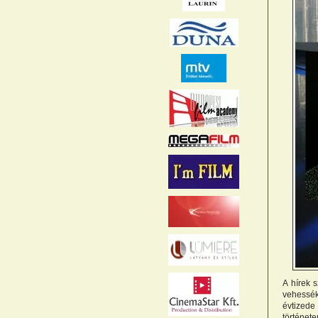
A hírek 
vehessé
évtizede
történet