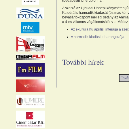
(budapesti) Cherubionnál.
A szerző az Újbudai Ünnepi könyvhéten jún
Katedrális harmadik kiadását (és más könyvei
bevásárlóközpont melletti sétány az Anima
a 4-es villamos végállomásától v. a Móricz Z
Az ekultura.hu áprilisi interjúja a sze
A harmadik kiadás beharangozója
További hírek
Továb