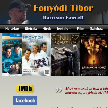
Nyitólap
Életrajz
Hírek
Irodalom
Film
Színház
Mert nem csak te írod a kö
kölcsön ez, ne feledd el! (