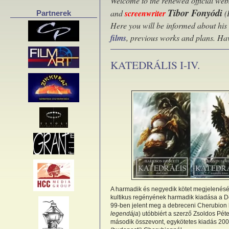
Welcome to the renewed official webs
Tibor Fonyódi
and
screenwriter
(
Partnerek
Here you will be informed about his
films
, previous works and plans. Ha
KATEDRÁLIS I-IV.
A harmadik és negyedik kötet megjelenéséve
kultikus regényének harmadik kiadása a D
99-ben jelent meg a debreceni Cherubion 
legendája
) utóbbiért a szerző Zsoldos Péte
második összevont, egykötetes kiadás 20