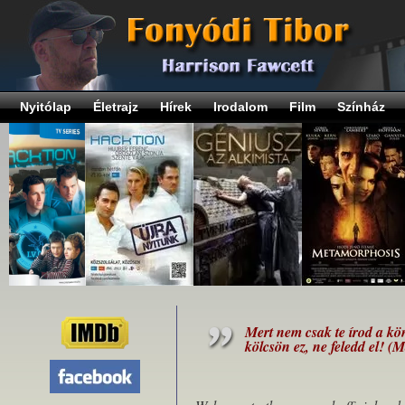
Nyitólap
Életrajz
Hírek
Irodalom
Film
Színház
Mert nem csak te írod a kö
kölcsön ez, ne feledd el! (