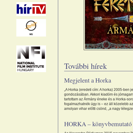
További hírek
Megjelent a Horka
„A Horka (eredeti cím: A horka) 2005-ben 
gondozásában. Akkori kiadóm és jómagam 
tartottam az Ármány éneke és a Horka-soro
fogalmazhatnék úgy is – ez áll közelebb a
amolyan vihar előtti csönd, „a nagy lélegze
HORKA – könyvbemutató