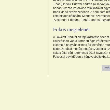
Az Alexandra Pódiumon 2015 november 20
Tibor (Horka), Pusztai Andrea (A sárkányöl
háború) közös író-olvasó találkozóval egy
Book kiadó szervezésében. A bemutató után
kötetek dedikálására. Mindenkit szeretette
Alexandra Pódium, 1055 Budapest, Nyugati
Fokos megjelenés
A Fawcett Production tájékoztatása szerint
csúszásban van a Torda-trilógia zárókötete
különféle nagyjátékfilmes és televíziós mun
Mindazonáltal megállapodás született a sz
sokak által várt regénynek 2015 tavaszán 
Fokossal egy időben a könyvesboltokba [
Továb