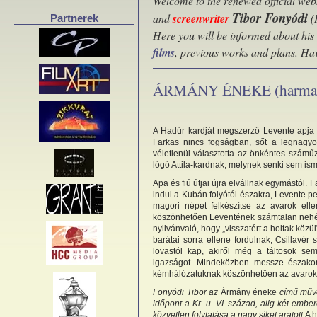
Welcome to the renewed official webs
Tibor Fonyódi
and
screenwriter
(
Partnerek
Here you will be informed about his
films
, previous works and plans. Ha
ÁRMÁNY ÉNEKE (harmadi
A Hadúr kardját megszerző Levente apja 
Farkas nincs fogságban, sőt a legnagyob
véletlenül választotta az önkéntes szám
lógó Attila-kardnak, melynek senki sem is
Apa és fiú útjai újra elvállnak egymástól.
indul a Kubán folyótól északra, Levente pe
magori népet felkészítse az avarok ell
köszönhetően Leventének számtalan nehé
nyilvánvaló, hogy „visszatért a holtak közül
barátai sorra ellene fordulnak, Csillavér 
lovastól kap, akiről még a táltosok s
igazságot. Mindeközben messze északon
kémhálózatuknak köszönhetően az avaroka
Fonyódi Tibor az
Ármány éneke
című művé
időpont a Kr. u. VI. század, alig két embe
közvetlen folytatása a nagy siket aratott
A 