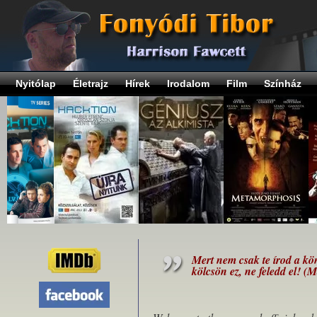
Nyitólap
Életrajz
Hírek
Irodalom
Film
Színház
Mert nem csak te írod a kö
kölcsön ez, ne feledd el! (