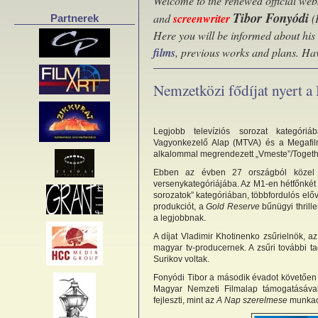
Welcome to the renewed official webs
Tibor Fonyódi
and
screenwriter
(
Partnerek
Here you will be informed about his
films
, previous works and plans. Ha
Nemzetközi fődíjat nyert a
Legjobb televíziós sorozat kategóriá
Vagyonkezelő Alap (MTVA) és a Megafil
alkalommal megrendezett „Vmeste”/Together
Ebben az évben 27 országból közel 
versenykategóriájába. Az M1-en hétfőnkét
sorozatok” kategóriában, többfordulós előv
produkciót, a
Gold Reserve
bűnügyi thrille
a legjobbnak.
A díjat Vladimir Khotinenko zsűrielnök, a
magyar tv-producernek. A zsűri további ta
Surikov voltak.
Fonyódi Tibor a második évadot követően t
Magyar Nemzeti Filmalap támogatásával 
fejleszti, mint az
A Nap s
zerelmese
munkací