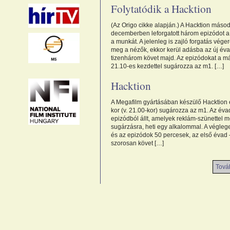
Folytatódik a Hacktion
(Az Origo cikke alapján.) A Hacktion másod
decemberben leforgatott három epizódot a 
a munkát. A jelenleg is zajló forgatás vége
meg a nézők, ekkor kerül adásba az új éva
tizenhárom követ majd. Az epizódokat a m
21.10-es kezdettel sugározza az m1. […]
Hacktion
A Megafilm gyártásában készülő Hacktion e
kor (v. 21.00-kor) sugározza az m1. Az éva
epizódból állt, amelyek reklám-szünettel m
sugárzásra, heti egy alkalommal. A végleg
és az epizódok 50 percesek, az első évad 
szorosan követ […]
Továb