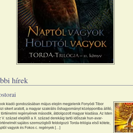
bbi hírek
ostorai
ook kiadó gondozásában május elején megjelenik Fonyódi Tibor
i sikert aratott, a magyar szakrális őshagyományt középpontba állító,
s történelmi regényének második, átdolgozott magyar kiadása. Az Isten
z V. század elejétől a X. század derekáig tartó időszak hun-avar-
rténelmét sajátos szemszögből feldolgozó Torda-trilógia első kötete,
aptól vagyok és Fokos c. regények […]