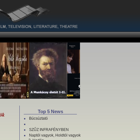
Top 5 News
rök
Búcsúztató
SZŰZ INFRAFÉNYBEN
Naptól vagyok, Holdtól vagyok