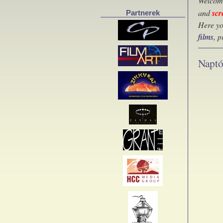
Welcome
and
scr
Partnerek
Here yo
films
, 
Naptó