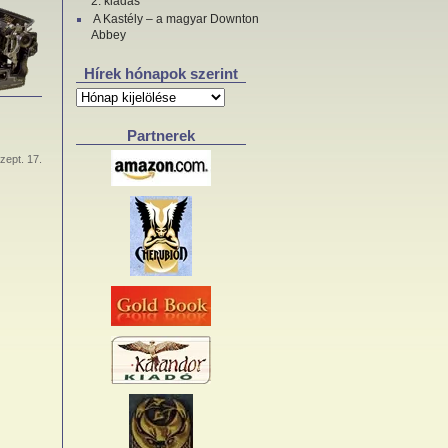
2. kiadás
A Kastély – a magyar Downton
Abbey
Hírek hónapok szerint
Hírek
hónapok
szerint
Partnerek
zept. 17.