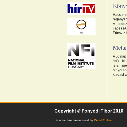
Könyv
Hacsak n
regényér
A mindez
Faces (A
Édesvíz 
Metam
A Jó nap
épült, k
jelent m
Meyer reg
kiadást a
Copyright © Fonyódi Tibor 2010
Designed and maintained by
Wired Online