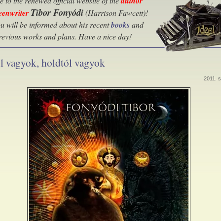
 to the renewed official website of the
author
Tibor Fonyódi
eenwriter
(Harrison Fawcett)
!
u will be informed about his recent
books
and
previous works and plans. Have a nice day!
l vagyok, holdtól vagyok
2011. s