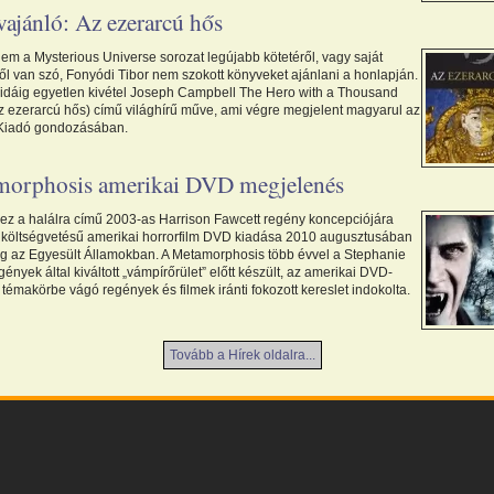
ajánló: Az ezerarcú hős
em a Mysterious Universe sorozat legújabb kötetéről, vagy saját
ől van szó, Fonyódi Tibor nem szokott könyveket ajánlani a honlapján.
idáig egyetlen kivétel Joseph Campbell The Hero with a Thousand
z ezerarcú hős) című világhírű műve, ami végre megjelent magyarul az
Kiadó gondozásában.
orphosis amerikai DVD megjelenés
 ez a halálra című 2003-as Harrison Fawcett regény koncepciójára
is költségvetésű amerikai horrorfilm DVD kiadása 2010 augusztusában
eg az Egyesült Államokban. A Metamorphosis több évvel a Stephanie
ények által kiváltott „vámpírőrület” előtt készült, az amerikai DVD-
 témakörbe vágó regények és filmek iránti fokozott kereslet indokolta.
Tovább a Hírek oldalra...