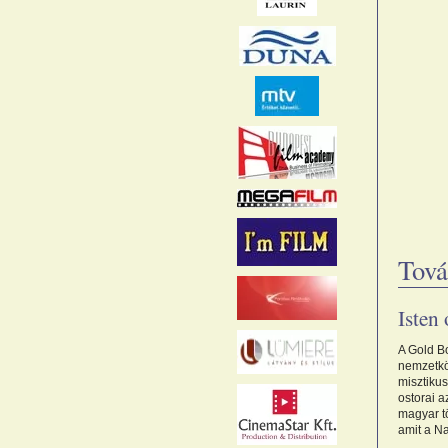
Tová
Isten 
A Gold B
nemzetköz
misztiku
ostorai a
magyar tö
amit a N