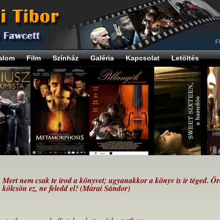
alom
Film
Színház
Galéria
Kapcsolat
Letöltés
Mert nem csak te írod a könyvet; ugyanakkor a könyv is ír téged. Ö
kölcsön ez, ne feledd el! (Márai Sándor)