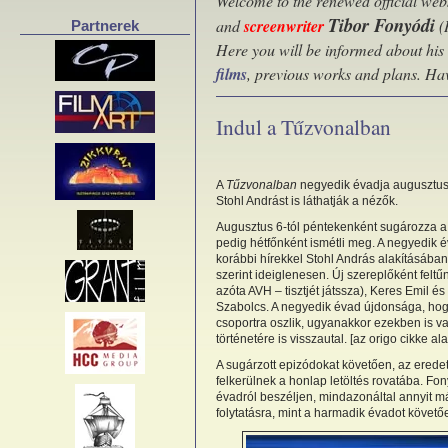
Welcome to the renewed official webs
Tibor Fonyódi
and
screenwriter
(
Partnerek
Here you will be informed about his
films
, previous works and plans. Ha
Indul a Tűzvonalban
A
Tűzvonalban
negyedik évadja augusztus
Stohl Andrást is láthatják a nézők.
Augusztus 6-tól péntekenként sugározza 
pedig hétfőnként ismétli meg. A negyedik 
korábbi hírekkel Stohl András alakításában
szerint ideiglenesen. Új szereplőként felt
azóta AVH – tisztjét játssza), Keres Emil 
Szabolcs. A negyedik évad újdonsága, hog
csoportra oszlik, ugyanakkor ezekben is v
történetére is visszautal. [az origo cikke al
A sugárzott epizódokat követően, az ered
felkerülnek a honlap letöltés rovatába. Fo
évadról beszéljen, mindazonáltal annyit má
folytatásra, mint a harmadik évadot követő