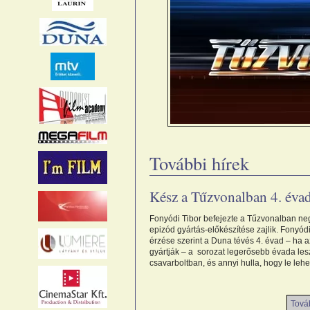
További hírek
Kész a Tűzvonalban 4. éva
Fonyódi Tibor befejezte a Tűzvonalban neg
epizód gyártás-előkészítése zajlik. Fonyódi
érzése szerint a Duna tévés 4. évad – ha az
gyártják – a sorozat legerősebb évada les
csavarboltban, és annyi hulla, hogy le leh
Továb