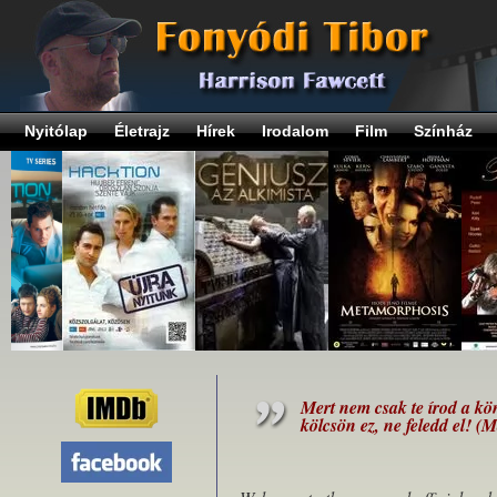
Nyitólap
Életrajz
Hírek
Irodalom
Film
Színház
Mert nem csak te írod a kö
kölcsön ez, ne feledd el! (