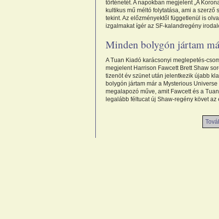
történetét. A napokban megjelent „A Koron
kultikus mű méltó folytatása, ami a szerz
tekint. Az előzményektől függetlenül is o
izgalmakat ígér az SF-kalandregény iroda
Minden bolygón jártam má
A Tuan Kiadó karácsonyi meglepetés-cso
megjelent Harrison Fawcett Brett Shaw sor
tizenöt év szünet után jelentkezik újabb k
bolygón jártam már a Mysterious Universe
megalapozó műve, amit Fawcett és a Tuan
legalább féltucat új Shaw-regény követ az
Továb