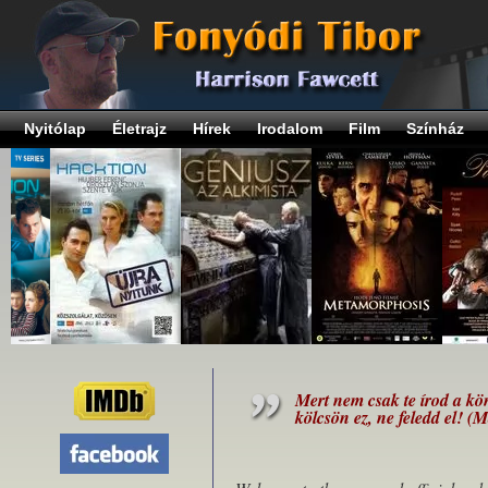
Nyitólap
Életrajz
Hírek
Irodalom
Film
Színház
Mert nem csak te írod a kö
kölcsön ez, ne feledd el! (