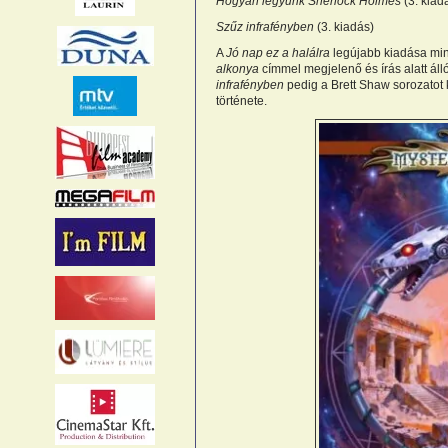
Hogyan legyünk Sherlock Holmes
(3. kiad
Szűz infrafényben
(3. kiadás)
A
Jó nap ez a halálra
legújabb kiadása min
alkonya
címmel megjelenő és írás alatt áll
infrafényben
pedig a Brett Shaw sorozatot
története.