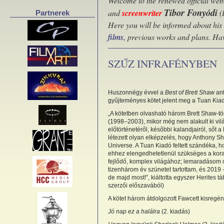
Welcome to the renewed official webs
Tibor Fonyódi
and
screenwriter
(
Partnerek
Here you will be informed about his
films
, previous works and plans. Ha
SZŰZ INFRAFÉNYBEN
Huszonnégy évvel a
Best of Brett Shaw
ant
gyűjteményes kötet jelent meg a Tuan Ki
„A kötetben olvasható három Brett Shaw-tö
(1998–2003), mikor még nem alakult ki vil
előtörténetéről, későbbi kalandjairól, sőt
létezett olyan elképzelés, hogy Anthony 
Universe. A Tuan Kiadó feltett szándéka, h
ehhez elengedhetetlenül szükséges a kor
fejlődő, komplex világához; lemaradásom o
tizenhárom év szünetet tartottam, és 2019
de majd most!”, kiáltotta egyszer Herites tá
szerzői előszavából)
A kötet három átdolgozott Fawcett kisregén
Jó nap ez a halálra
(2. kiadás)