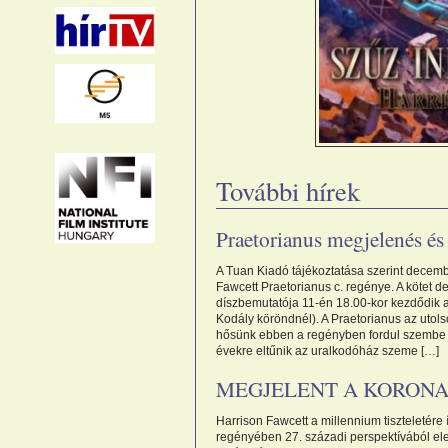
További hírek
Praetorianus megjelenés és
A Tuan Kiadó tájékoztatása szerint decemb
Fawcett Praetorianus c. regénye. A kötet d
díszbemutatója 11-én 18.00-kor kezdődik a
Kodály köröndnél). A Praetorianus az utols
hősünk ebben a regényben fordul szembe 
évekre eltűnik az uralkodóház szeme […]
MEGJELENT A KORONA
Harrison Fawcett a millennium tiszteletére 
regényében 27. századi perspektívából ele