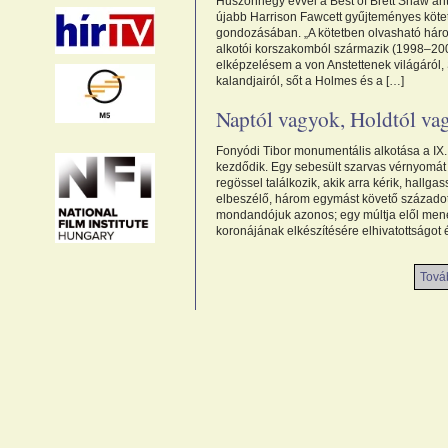
Huszonnégy évvel a Best of Brett Shaw ant
újabb Harrison Fawcett gyűjteményes köte
gondozásában. „A kötetben olvasható három
alkotói korszakomból származik (1998–2003
elképzelésem a von Anstettenek világáról,
kalandjairól, sőt a Holmes és a […]
Naptól vagyok, Holdtól vag
Fonyódi Tibor monumentális alkotása a IX.
kezdődik. Egy sebesült szarvas vérnyomát 
regössel találkozik, akik arra kérik, hallga
elbeszélő, három egymást követő századot, 
mondandójuk azonos; egy múltja elől men
koronájának elkészítésére elhivatottságot 
Továb