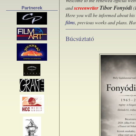
Welcome to the renewed official webs
Tibor Fonyódi
and
screenwriter
(
Partnerek
Here you will be informed about his
films
, previous works and plans. Ha
Búcsúztató