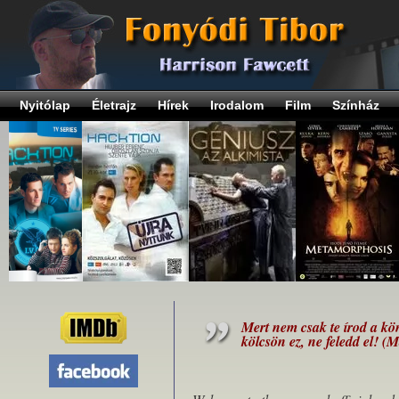
Nyitólap
Életrajz
Hírek
Irodalom
Film
Színház
Mert nem csak te írod a kö
kölcsön ez, ne feledd el! (