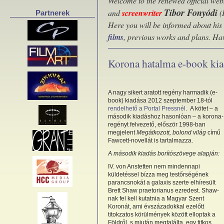
Welcome to the renewed official webs
Tibor Fonyódi
and
screenwriter
(
Partnerek
Here you will be informed about his
films
, previous works and plans. Ha
Korona hatalma e-book kia
A nagy sikert aratott regény harmadik (e-
book) kiadása 2012 szeptember 18-tól
rendelhető a Portal Pressnél
. A kötet – a
második kiadáshoz hasonlóan – a korona-
regényt felvezető, először 1998-ban
megjelent
Megátkozott, bolond világ
című
Fawcett-novellát is tartalmazza.
A második kiadás borítószövege alapján:
IV. von Anstetten nem mindennapi
küldetéssel bízza meg testőrségének
parancsnokát a galaxis szerte elhíresült
Brett Shaw praetorianus ezredest. Shaw-
nak fel kell kutatnia a Magyar Szent
Koronát, ami évszázadokkal ezelőtt
titokzatos körülmények között elloptak a
Földről, s miután megtalálta, egy titkos