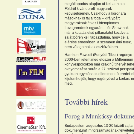
megállapodás alapján át kell adnia a
Földről kivándorolt magyarok
képviselőjének. Csakhogy a koronára
másoknak is fáj a foga – királypárti
magyaroknak és az Űrtemplomos
Lovagrendnek egyaránt – és Shaw-nak
már a kutatás első pillanatától kezdve a
saját bőrén kell tapasztalnia, hogy célja
elérése érdekében, a szemben álló felek,
nem válogatnak az eszközökben…
Harrison Fawcett (Fonyódi Tibor) regénye
2000-ben jelent meg először a Millennium 
könyvespolcokon már csak hűlt helyét lehete
oknyomozása során a 27. század perspektív
gyakran egymásnak ellentmondó eredet-elm
kijelenthetjük, hogy regényével a kortárs 
meg.
További hírek
Forog a Munkácsy dokum
Budapesten, augusztus 13-20 között zajlan
dokumentumfilm törzsanyagának felvételei;