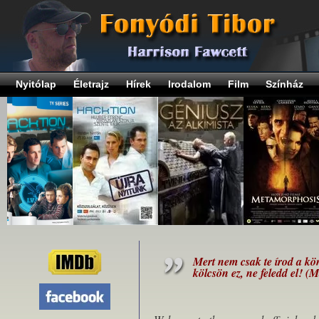
Nyitólap
Életrajz
Hírek
Irodalom
Film
Színház
Mert nem csak te írod a kö
kölcsön ez, ne feledd el! (