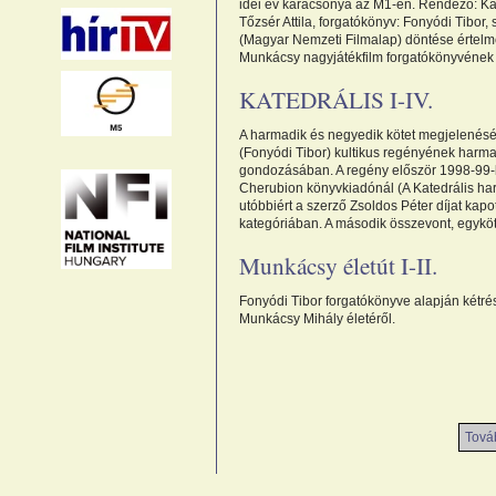
idei év karácsonya az M1-en. Rendező: K
Tőzsér Attila, forgatókönyv: Fonyódi Tibor
(Magyar Nemzeti Filmalap) döntése értelm
Munkácsy nagyjátékfilm forgatókönyvének f
KATEDRÁLIS I-IV.
A harmadik és negyedik kötet megjelenésév
(Fonyódi Tibor) kultikus regényének harma
gondozásában. A regény először 1998-99-
Cherubion könyvkiadónál (A Katedrális har
utóbbiért a szerző Zsoldos Péter díjat kapo
kategóriában. A második összevont, egykö
Munkácsy életút I-II.
Fonyódi Tibor forgatókönyve alapján kétr
Munkácsy Mihály életéről.
Továb